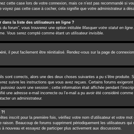
hez cette case lors de votre connexion, mais ce n’est pas recommandé si vou
e voyez pas cette case à cocher, cela signifie que votre administrateur a désa
ans la liste des utilisateurs en ligne ?
s du forum”, vous trouverez une option intitulée
Masquer votre statut en ligne
me. Vous serez compté comme étant un utilisateur invisible.
é, il peut facilement être réinitialisé. Rendez-vous sur la page de connexion
’ils sont corrects, alors une des deux choses suivantes a pu s’être produite.
evrez suivre les instructions que vous avez reçues. Certains forums exigeront
issiez ouvrir une session ; cette information était affichée pendant l’inscrip
ifié une adresse e-mail incorrecte ou l’e-mail a pu avoir été considéré comme 
tacter un administrateur.
 ?!
es inscrit pour la première fois, vérifiez votre nom d’utilisateur et votre mot
e raison. Beaucoup de forums suppriment périodiquement les utilisateurs qui n
vous à nouveau et essayez de participer plus activement aux discussions.