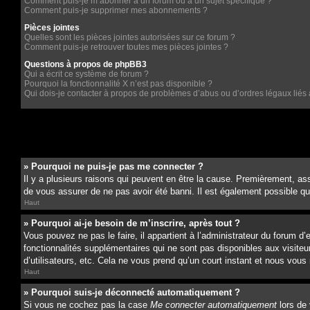
Comment puis-je m’abonner à un forum ou à un sujet spécifique ?
Comment puis-je supprimer mes abonnements ?
Pièces jointes
Quelles sont les pièces jointes autorisées sur ce forum ?
Comment puis-je retrouver toutes mes pièces jointes ?
Questions à propos de phpBB3
Qui a écrit ce système de forum ?
Pourquoi la fonctionnalité X n’est pas disponible ?
Qui dois-je contacter à propos de problèmes d’abus ou d’ordres légaux liés 
» Pourquoi ne puis-je pas me connecter ?
Il y a plusieurs raisons qui peuvent en être la cause. Premièrement, ass
de vous assurer de ne pas avoir été banni. Il est également possible que l
Haut
» Pourquoi ai-je besoin de m’inscrire, après tout ?
Vous pouvez ne pas le faire, il appartient à l’administrateur du forum 
fonctionnalités supplémentaires qui ne sont pas disponibles aux visiteu
d’utilisateurs, etc. Cela ne vous prend qu’un court instant et nous vo
Haut
» Pourquoi suis-je déconnecté automatiquement ?
Si vous ne cochez pas la case
Me connecter automatiquement
lors de 