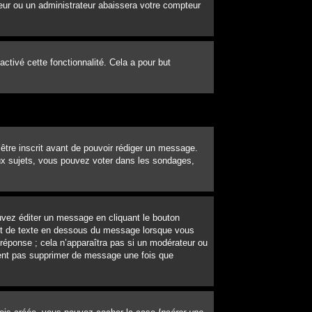
eur ou un administrateur abaissera votre compteur
 activé cette fonctionnalité. Cela a pour but
’être inscrit avant de pouvoir rédiger un message.
ux sujets, vous pouvez voter dans les sondages,
vez éditer un message en cliquant le bouton
out de texte en dessous du message lorsque vous
 réponse ; cela n’apparaîtra pas si un modérateur ou
uvent pas supprimer de message une fois que