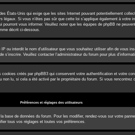
 des États-Unis qui exige que les sites Internet pouvant potentiellement coll
 légaux. Si vous n’êtes pas sûr que cette loi s’applique également à votre ins
ui pourront vous informer. Veuillez noter que les équipes de phpBB ne peuvent
omme décrit ci-dessous.
e IP ou interdit le nom d’utilisateur que vous souhaitez utiliser afin de vous in
e s’inscrire. Veuillez contacter l’administrateur du forum pour plus d’informat
s cookies créés par phpBB3 qui conservent votre authentification et votre con
ou non lu, si cela a été activé par le propriétaire du forum. Si vous rencontr
Préférences et réglages des utilisateurs
 la base de données du forum. Pour les modifier, rendez-vous sur votre panneau 
ier tous vos réglages et toutes vos préférences.