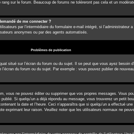
 rang sur le forum. Beaucoup de forums ne toléreront pas cela et un modérat
est demandé de me connecter ?
lisateurs par l’intermédiaire du formulaire e-mail intégré, si l’administrateur a
ilisateurs anonymes ou par des agents automatisés.
Problèmes de publication
uat situé sur l’écran du forum ou du sujet. Il se peut que vous ayez besoin d
e l’écran du forum ou du sujet. Par exemple : vous pouvez publier de nouvea
um, vous ne pouvez éditer ou supprimer que vos propres messages. Vous pou
é publié. Si quelqu’un a déjà répondu au message, vous trouverez un petit b
ontenant la date et l’heure. Ceci n’apparaîtra que si quelqu’un a effectué une
note exprimant leur raison. Veuillez noter que les utilisateurs normaux ne pe