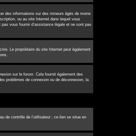
ecter des informations sur des mineurs âgés de moins
cription, ou au site Internet dans lequel vous
 pas vous fournir d’assistance légale et ne sont pas
scrire. Le propriétaire du site Internet peut également
ions.
nexion sur le forum. Cela fournit également des
ez des problèmes de connexion ou de déconnexion, la
de contrôle de l’utilisateur ; ce lien se situe en