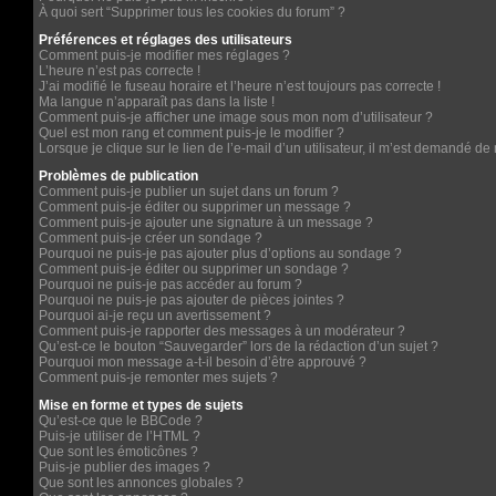
À quoi sert “Supprimer tous les cookies du forum” ?
Préférences et réglages des utilisateurs
Comment puis-je modifier mes réglages ?
L’heure n’est pas correcte !
J’ai modifié le fuseau horaire et l’heure n’est toujours pas correcte !
Ma langue n’apparaît pas dans la liste !
Comment puis-je afficher une image sous mon nom d’utilisateur ?
Quel est mon rang et comment puis-je le modifier ?
Lorsque je clique sur le lien de l’e-mail d’un utilisateur, il m’est demandé d
Problèmes de publication
Comment puis-je publier un sujet dans un forum ?
Comment puis-je éditer ou supprimer un message ?
Comment puis-je ajouter une signature à un message ?
Comment puis-je créer un sondage ?
Pourquoi ne puis-je pas ajouter plus d’options au sondage ?
Comment puis-je éditer ou supprimer un sondage ?
Pourquoi ne puis-je pas accéder au forum ?
Pourquoi ne puis-je pas ajouter de pièces jointes ?
Pourquoi ai-je reçu un avertissement ?
Comment puis-je rapporter des messages à un modérateur ?
Qu’est-ce le bouton “Sauvegarder” lors de la rédaction d’un sujet ?
Pourquoi mon message a-t-il besoin d’être approuvé ?
Comment puis-je remonter mes sujets ?
Mise en forme et types de sujets
Qu’est-ce que le BBCode ?
Puis-je utiliser de l’HTML ?
Que sont les émoticônes ?
Puis-je publier des images ?
Que sont les annonces globales ?