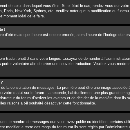
férent de celui dans lequel vous êtes. Si tel était le cas, rendez-vous sur votre
, Paris, New York, Sydney, etc. Veuillez noter que la modification du fuseau 
 le moment idéal de le faire.
te !
ure d’été mais que l’heure est encore erronée, alors l’heure de l’horloge du ser
ncore traduit phpBB dans votre langue. Essayez de demander à l’administrateur 
 porter volontaire afin de créer une nouvelle traduction. Veuillez vous rendre
 ?
rs de la consultation de messages. La première peut être une image associée à
ou votre statut sur le forum. La seconde, habituellement une plus grande imag
istrateur du forum d’activer les avatars et de décider de la manière dont ils s
es raisons a t-il souhaité désactiver cette fonctionnalité.
iquent le nombre de messages que vous avez publié ou identifient certains uti
nt modifier le texte des rangs du forum car ils sont réglés par l’administrat