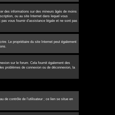
ecter des informations sur des mineurs âgés de moins
cription, ou au site Internet dans lequel vous
 pas vous fournir d’assistance légale et ne sont pas
scrire. Le propriétaire du site Internet peut également
ions.
nexion sur le forum. Cela fournit également des
ez des problèmes de connexion ou de déconnexion, la
de contrôle de l’utilisateur ; ce lien se situe en