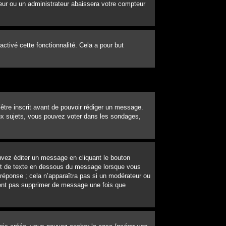
eur ou un administrateur abaissera votre compteur
 activé cette fonctionnalité. Cela a pour but
’être inscrit avant de pouvoir rédiger un message.
ux sujets, vous pouvez voter dans les sondages,
vez éditer un message en cliquant le bouton
out de texte en dessous du message lorsque vous
 réponse ; cela n’apparaîtra pas si un modérateur ou
uvent pas supprimer de message une fois que