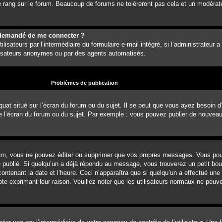
 rang sur le forum. Beaucoup de forums ne toléreront pas cela et un modérat
est demandé de me connecter ?
lisateurs par l’intermédiaire du formulaire e-mail intégré, si l’administrateur a
ilisateurs anonymes ou par des agents automatisés.
Problèmes de publication
uat situé sur l’écran du forum ou du sujet. Il se peut que vous ayez besoin d
e l’écran du forum ou du sujet. Par exemple : vous pouvez publier de nouvea
um, vous ne pouvez éditer ou supprimer que vos propres messages. Vous pou
é publié. Si quelqu’un a déjà répondu au message, vous trouverez un petit b
ontenant la date et l’heure. Ceci n’apparaîtra que si quelqu’un a effectué une
note exprimant leur raison. Veuillez noter que les utilisateurs normaux ne pe