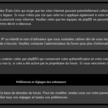
 des États-Unis qui exige que les sites Internet pouvant potentiellement coll
 légaux. Si vous n’êtes pas sûr que cette loi s’applique également à votre ins
ui pourront vous informer. Veuillez noter que les équipes de phpBB ne peuvent
omme décrit ci-dessous.
e IP ou interdit le nom d’utilisateur que vous souhaitez utiliser afin de vous in
e s’inscrire. Veuillez contacter l’administrateur du forum pour plus d’informat
s cookies créés par phpBB3 qui conservent votre authentification et votre con
ou non lu, si cela a été activé par le propriétaire du forum. Si vous rencontr
Préférences et réglages des utilisateurs
 la base de données du forum. Pour les modifier, rendez-vous sur votre panneau 
ier tous vos réglages et toutes vos préférences.