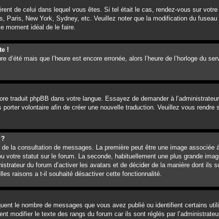
férent de celui dans lequel vous êtes. Si tel était le cas, rendez-vous sur votre
, Paris, New York, Sydney, etc. Veuillez noter que la modification du fuseau 
 le moment idéal de le faire.
te !
ure d’été mais que l’heure est encore erronée, alors l’heure de l’horloge du ser
ncore traduit phpBB dans votre langue. Essayez de demander à l’administrateur 
 porter volontaire afin de créer une nouvelle traduction. Veuillez vous rendre
 ?
rs de la consultation de messages. La première peut être une image associée à
ou votre statut sur le forum. La seconde, habituellement une plus grande imag
istrateur du forum d’activer les avatars et de décider de la manière dont ils s
es raisons a t-il souhaité désactiver cette fonctionnalité.
iquent le nombre de messages que vous avez publié ou identifient certains uti
nt modifier le texte des rangs du forum car ils sont réglés par l’administrat