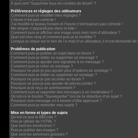
À quoi sert “Supprimer tous les cookies du forum” ?
Préférences et réglages des utilisateurs
Comment puis-je modifier mes réglages ?
L’heure n’est pas correcte !
J’ai modifié le fuseau horaire et l’heure n’est toujours pas correcte !
Ma langue n’apparaît pas dans la liste !
Comment puis-je afficher une image sous mon nom d’utilisateur ?
Quel est mon rang et comment puis-je le modifier ?
Lorsque je clique sur le lien de l’e-mail d’un utilisateur, il m’est demandé d
Problèmes de publication
Comment puis-je publier un sujet dans un forum ?
Comment puis-je éditer ou supprimer un message ?
Comment puis-je ajouter une signature à un message ?
Comment puis-je créer un sondage ?
Pourquoi ne puis-je pas ajouter plus d’options au sondage ?
Comment puis-je éditer ou supprimer un sondage ?
Pourquoi ne puis-je pas accéder au forum ?
Pourquoi ne puis-je pas ajouter de pièces jointes ?
Pourquoi ai-je reçu un avertissement ?
Comment puis-je rapporter des messages à un modérateur ?
Qu’est-ce le bouton “Sauvegarder” lors de la rédaction d’un sujet ?
Pourquoi mon message a-t-il besoin d’être approuvé ?
Comment puis-je remonter mes sujets ?
Mise en forme et types de sujets
Qu’est-ce que le BBCode ?
Puis-je utiliser de l’HTML ?
Que sont les émoticônes ?
Puis-je publier des images ?
Que sont les annonces globales ?