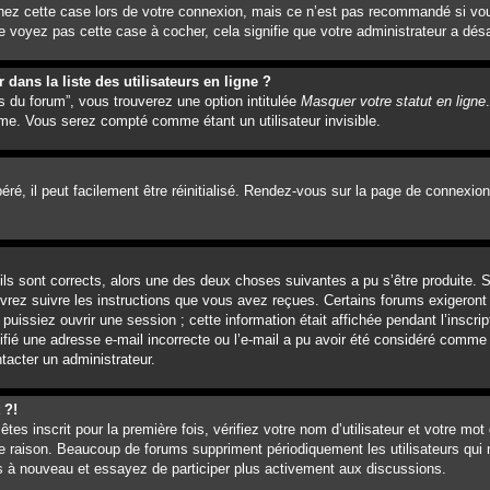
hez cette case lors de votre connexion, mais ce n’est pas recommandé si vou
e voyez pas cette case à cocher, cela signifie que votre administrateur a désa
ans la liste des utilisateurs en ligne ?
s du forum”, vous trouverez une option intitulée
Masquer votre statut en ligne
me. Vous serez compté comme étant un utilisateur invisible.
é, il peut facilement être réinitialisé. Rendez-vous sur la page de connexion
’ils sont corrects, alors une des deux choses suivantes a pu s’être produite.
evrez suivre les instructions que vous avez reçues. Certains forums exigeront
issiez ouvrir une session ; cette information était affichée pendant l’inscrip
ifié une adresse e-mail incorrecte ou l’e-mail a pu avoir été considéré comme 
tacter un administrateur.
 ?!
es inscrit pour la première fois, vérifiez votre nom d’utilisateur et votre mot
e raison. Beaucoup de forums suppriment périodiquement les utilisateurs qui n
vous à nouveau et essayez de participer plus activement aux discussions.