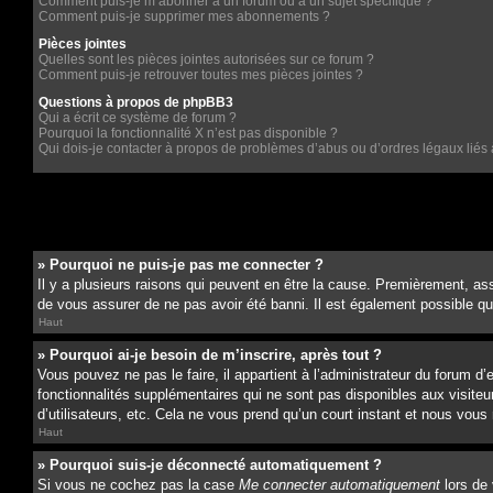
Comment puis-je m’abonner à un forum ou à un sujet spécifique ?
Comment puis-je supprimer mes abonnements ?
Pièces jointes
Quelles sont les pièces jointes autorisées sur ce forum ?
Comment puis-je retrouver toutes mes pièces jointes ?
Questions à propos de phpBB3
Qui a écrit ce système de forum ?
Pourquoi la fonctionnalité X n’est pas disponible ?
Qui dois-je contacter à propos de problèmes d’abus ou d’ordres légaux liés 
» Pourquoi ne puis-je pas me connecter ?
Il y a plusieurs raisons qui peuvent en être la cause. Premièrement, ass
de vous assurer de ne pas avoir été banni. Il est également possible que l
Haut
» Pourquoi ai-je besoin de m’inscrire, après tout ?
Vous pouvez ne pas le faire, il appartient à l’administrateur du forum 
fonctionnalités supplémentaires qui ne sont pas disponibles aux visiteu
d’utilisateurs, etc. Cela ne vous prend qu’un court instant et nous vo
Haut
» Pourquoi suis-je déconnecté automatiquement ?
Si vous ne cochez pas la case
Me connecter automatiquement
lors de 