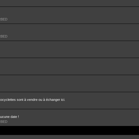
RBED
RBED
ocyclettes sont à vendre ou à échanger ici.
aucune date !
RBED