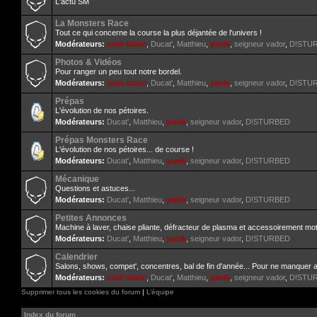
L'actu SM
La Monsters Race
Tout ce qui concerne la course la plus déjantée de l'univers !
Modérateurs:
cold-static
,
Ducat'
,
Matthieu
,
yanik
,
seigneur vador
,
D!STU
Photos & Vidéos
Pour ranger un peu tout notre bordel.
Modérateurs:
cold-static
,
Ducat'
,
Matthieu
,
yanik
,
seigneur vador
,
D!STU
Prépas
L'évolution de nos pétoires.
Modérateurs:
Ducat'
,
Matthieu
,
yanik
,
seigneur vador
,
D!STURBED
Prépas Monsters Race
L'évolution de nos pétoires... de course !
Modérateurs:
Ducat'
,
Matthieu
,
yanik
,
seigneur vador
,
D!STURBED
Mécanique
Questions et astuces...
Modérateurs:
Ducat'
,
Matthieu
,
yanik
,
seigneur vador
,
D!STURBED
Petites Annonces
Machine à laver, chaise pliante, défracteur de plasma et accessoirement mot
Modérateurs:
Ducat'
,
Matthieu
,
yanik
,
seigneur vador
,
D!STURBED
Calendrier
Salons, shows, compet', concentres, bal de fin d'année... Pour ne manquer 
Modérateurs:
cold-static
,
Ducat'
,
Matthieu
,
yanik
,
seigneur vador
,
D!STU
Supprimer tous les cookies du forum
|
L’équipe
Index du forum