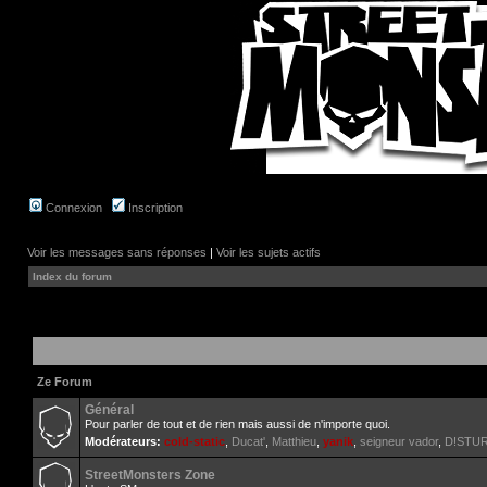
Connexion
Inscription
Voir les messages sans réponses
|
Voir les sujets actifs
Index du forum
Ze Forum
Général
Pour parler de tout et de rien mais aussi de n'importe quoi.
Modérateurs:
cold-static
,
Ducat'
,
Matthieu
,
yanik
,
seigneur vador
,
D!STU
StreetMonsters Zone