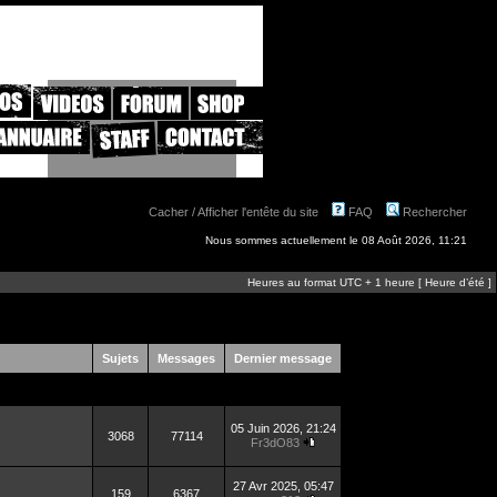
Cacher / Afficher l'entête du site
FAQ
Rechercher
Nous sommes actuellement le 08 Août 2026, 11:21
Heures au format UTC + 1 heure [ Heure d’été ]
Sujets
Messages
Dernier message
05 Juin 2026, 21:24
3068
77114
Fr3dO83
27 Avr 2025, 05:47
159
6367