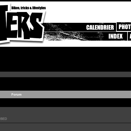
Forum
RBED