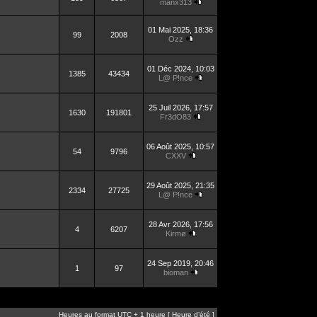
manx313
01 Mai 2025, 18:36
99
2008
Ozz
01 Déc 2024, 10:03
1385
43434
L@ P!nce
25 Juil 2026, 17:57
1630
191801
Fr3dO83
06 Août 2025, 10:57
54
9796
CXXV
29 Août 2025, 21:35
2334
27725
L@ P!nce
28 Avr 2026, 17:56
4
6207
Kirmø
24 Sep 2019, 20:46
1
97
bioman
Heures au format UTC + 1 heure [ Heure d’été ]