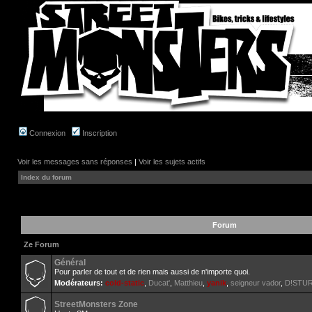
Connexion
Inscription
Voir les messages sans réponses
|
Voir les sujets actifs
Index du forum
Forum
Ze Forum
Général
Pour parler de tout et de rien mais aussi de n'importe quoi.
Modérateurs:
cold-static
,
Ducat'
,
Matthieu
,
yanik
,
seigneur vador
,
D!STU
StreetMonsters Zone