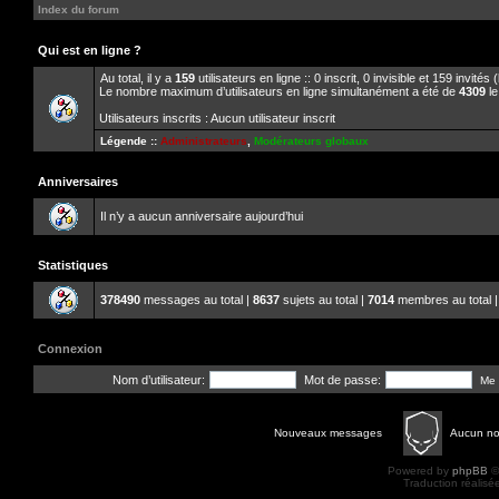
Index du forum
Qui est en ligne ?
Au total, il y a
159
utilisateurs en ligne :: 0 inscrit, 0 invisible et 159 invité
Le nombre maximum d’utilisateurs en ligne simultanément a été de
4309
le
Utilisateurs inscrits : Aucun utilisateur inscrit
Légende ::
Administrateurs
,
Modérateurs globaux
Anniversaires
Il n’y a aucun anniversaire aujourd’hui
Statistiques
378490
messages au total |
8637
sujets au total |
7014
membres au total |
Connexion
Nom d’utilisateur:
Mot de passe:
Me 
Nouveaux messages
Aucun n
Powered by
phpBB
©
Traduction réalisé