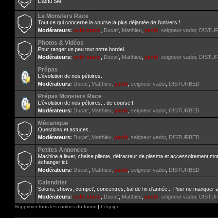
L'actu SM
La Monsters Race
Tout ce qui concerne la course la plus déjantée de l'univers !
Modérateurs:
cold-static
,
Ducat'
,
Matthieu
,
yanik
,
seigneur vador
,
D!STU
Photos & Vidéos
Pour ranger un peu tout notre bordel.
Modérateurs:
cold-static
,
Ducat'
,
Matthieu
,
yanik
,
seigneur vador
,
D!STU
Prépas
L'évolution de nos pétoires.
Modérateurs:
Ducat'
,
Matthieu
,
yanik
,
seigneur vador
,
D!STURBED
Prépas Monsters Race
L'évolution de nos pétoires... de course !
Modérateurs:
Ducat'
,
Matthieu
,
yanik
,
seigneur vador
,
D!STURBED
Mécanique
Questions et astuces...
Modérateurs:
Ducat'
,
Matthieu
,
yanik
,
seigneur vador
,
D!STURBED
Petites Annonces
Machine à laver, chaise pliante, défracteur de plasma et accessoirement mo
échanger ici.
Modérateurs:
Ducat'
,
Matthieu
,
yanik
,
seigneur vador
,
D!STURBED
Calendrier
Salons, shows, compet', concentres, bal de fin d'année... Pour ne manquer 
Modérateurs:
cold-static
,
Ducat'
,
Matthieu
,
yanik
,
seigneur vador
,
D!STU
Supprimer tous les cookies du forum
|
L’équipe