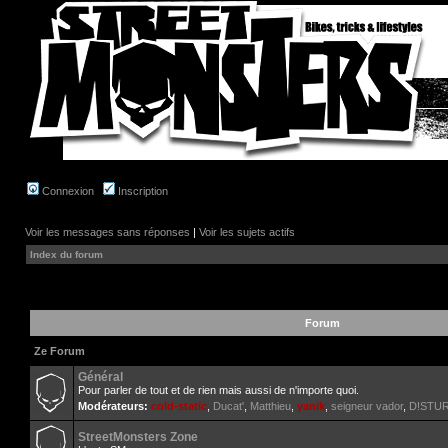
Connexion
Inscription
Voir les messages sans réponses
|
Voir les sujets actifs
Index du forum
Forum
Ze Forum
Général
Pour parler de tout et de rien mais aussi de n'importe quoi.
Modérateurs:
cold-static
,
Ducat'
,
Matthieu
,
yanik
,
seigneur vador
,
D!STU
StreetMonsters Zone