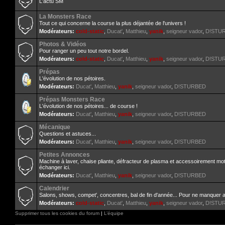
L'actu SM
La Monsters Race
Tout ce qui concerne la course la plus déjantée de l'univers !
Modérateurs:
cold-static
,
Ducat'
,
Matthieu
,
yanik
,
seigneur vador
,
D!STU
Photos & Vidéos
Pour ranger un peu tout notre bordel.
Modérateurs:
cold-static
,
Ducat'
,
Matthieu
,
yanik
,
seigneur vador
,
D!STU
Prépas
L'évolution de nos pétoires.
Modérateurs:
Ducat'
,
Matthieu
,
yanik
,
seigneur vador
,
D!STURBED
Prépas Monsters Race
L'évolution de nos pétoires... de course !
Modérateurs:
Ducat'
,
Matthieu
,
yanik
,
seigneur vador
,
D!STURBED
Mécanique
Questions et astuces...
Modérateurs:
Ducat'
,
Matthieu
,
yanik
,
seigneur vador
,
D!STURBED
Petites Annonces
Machine à laver, chaise pliante, défracteur de plasma et accessoirement mo
échanger ici.
Modérateurs:
Ducat'
,
Matthieu
,
yanik
,
seigneur vador
,
D!STURBED
Calendrier
Salons, shows, compet', concentres, bal de fin d'année... Pour ne manquer 
Modérateurs:
cold-static
,
Ducat'
,
Matthieu
,
yanik
,
seigneur vador
,
D!STU
Supprimer tous les cookies du forum
|
L’équipe