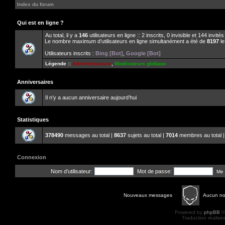
Index du forum
Qui est en ligne ?
Au total, il y a
146
utilisateurs en ligne :: 2 inscrits, 0 invisible et 144 invit
Le nombre maximum d’utilisateurs en ligne simultanément a été de
8197
le
Utilisateurs inscrits :
Bing [Bot]
,
Google [Bot]
Légende ::
Administrateurs
,
Modérateurs globaux
Anniversaires
Il n’y a aucun anniversaire aujourd’hui
Statistiques
378490
messages au total |
8637
sujets au total |
7014
membres au total |
Connexion
Nom d’utilisateur:
Mot de passe:
Me 
Nouveaux messages
Aucun n
Powered by
phpBB
©
Traduction réalisé