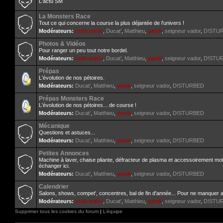
L'actu SM
La Monsters Race
Tout ce qui concerne la course la plus déjantée de l'univers !
Modérateurs:
cold-static
,
Ducat'
,
Matthieu
,
yanik
,
seigneur vador
,
D!STU
Photos & Vidéos
Pour ranger un peu tout notre bordel.
Modérateurs:
cold-static
,
Ducat'
,
Matthieu
,
yanik
,
seigneur vador
,
D!STU
Prépas
L'évolution de nos pétoires.
Modérateurs:
Ducat'
,
Matthieu
,
yanik
,
seigneur vador
,
D!STURBED
Prépas Monsters Race
L'évolution de nos pétoires... de course !
Modérateurs:
Ducat'
,
Matthieu
,
yanik
,
seigneur vador
,
D!STURBED
Mécanique
Questions et astuces...
Modérateurs:
Ducat'
,
Matthieu
,
yanik
,
seigneur vador
,
D!STURBED
Petites Annonces
Machine à laver, chaise pliante, défracteur de plasma et accessoirement mo
échanger ici.
Modérateurs:
Ducat'
,
Matthieu
,
yanik
,
seigneur vador
,
D!STURBED
Calendrier
Salons, shows, compet', concentres, bal de fin d'année... Pour ne manquer 
Modérateurs:
cold-static
,
Ducat'
,
Matthieu
,
yanik
,
seigneur vador
,
D!STU
Supprimer tous les cookies du forum
|
L’équipe