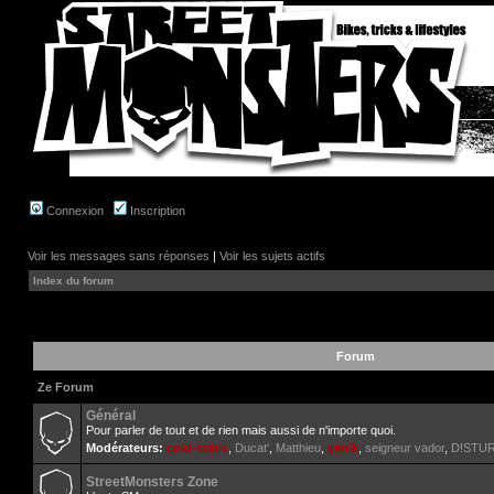
Connexion
Inscription
Voir les messages sans réponses
|
Voir les sujets actifs
Index du forum
Forum
Ze Forum
Général
Pour parler de tout et de rien mais aussi de n'importe quoi.
Modérateurs:
cold-static
,
Ducat'
,
Matthieu
,
yanik
,
seigneur vador
,
D!STU
StreetMonsters Zone