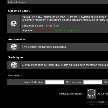
Index du forum
Qui est en ligne ?
Au total, il y a
159
utilisateurs en ligne :: 1 inscrit, 0 invisible et 158 invité
Le nombre maximum d’utilisateurs en ligne simultanément a été de
4309
le
Utilisateurs inscrits :
Bing [Bot]
Légende ::
Administrateurs
,
Modérateurs globaux
Anniversaires
Il n’y a aucun anniversaire aujourd’hui
Statistiques
378490
messages au total |
8637
sujets au total |
7014
membres au total |
Connexion
Nom d’utilisateur:
Mot de passe:
Me 
Nouveaux messages
Aucun n
Powered by
phpBB
©
Traduction réalisé