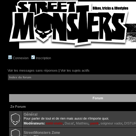
Connexion
Inscription
Voir les messages sans réponses
|
Voir les sujets actifs
Index du forum
Forum
Ze Forum
Général
Pour parler de tout et de rien mais aussi de n'importe quoi.
Modérateurs:
cold-static
,
Ducat'
,
Matthieu
,
yanik
,
seigneur vador
,
D!STU
StreetMonsters Zone