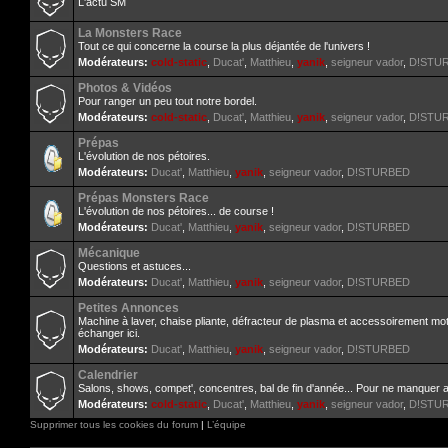
L'actu SM
La Monsters Race
Tout ce qui concerne la course la plus déjantée de l'univers !
Modérateurs:
cold-static
,
Ducat'
,
Matthieu
,
yanik
,
seigneur vador
,
D!STU
Photos & Vidéos
Pour ranger un peu tout notre bordel.
Modérateurs:
cold-static
,
Ducat'
,
Matthieu
,
yanik
,
seigneur vador
,
D!STU
Prépas
L'évolution de nos pétoires.
Modérateurs:
Ducat'
,
Matthieu
,
yanik
,
seigneur vador
,
D!STURBED
Prépas Monsters Race
L'évolution de nos pétoires... de course !
Modérateurs:
Ducat'
,
Matthieu
,
yanik
,
seigneur vador
,
D!STURBED
Mécanique
Questions et astuces...
Modérateurs:
Ducat'
,
Matthieu
,
yanik
,
seigneur vador
,
D!STURBED
Petites Annonces
Machine à laver, chaise pliante, défracteur de plasma et accessoirement mo
échanger ici.
Modérateurs:
Ducat'
,
Matthieu
,
yanik
,
seigneur vador
,
D!STURBED
Calendrier
Salons, shows, compet', concentres, bal de fin d'année... Pour ne manquer 
Modérateurs:
cold-static
,
Ducat'
,
Matthieu
,
yanik
,
seigneur vador
,
D!STU
Supprimer tous les cookies du forum
|
L’équipe