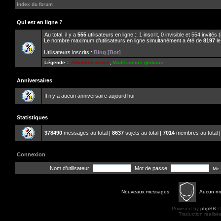
Index du forum
Qui est en ligne ?
Au total, il y a
555
utilisateurs en ligne :: 1 inscrit, 0 invisible et 554 invité
Le nombre maximum d’utilisateurs en ligne simultanément a été de
8197
le
Utilisateurs inscrits :
Bing [Bot]
Légende ::
Administrateurs
,
Modérateurs globaux
Anniversaires
Il n’y a aucun anniversaire aujourd’hui
Statistiques
378490
messages au total |
8637
sujets au total |
7014
membres au total |
Connexion
Nom d’utilisateur:
Mot de passe:
Me 
Nouveaux messages
Aucun n
Powered by
phpBB
©
Traduction réalisé