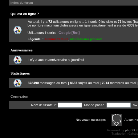
Index du forum
Qui est en ligne ?
Au total, il y a
72
utilisateurs en ligne :: 1 inscrit, 0 invisible et 71 invités 
Le nombre maximum d’utilisateurs en ligne simultanément a été de
4309
le
Utilisateurs inscrits :
Google [Bot]
Légende ::
Administrateurs
,
Modérateurs globaux
Anniversaires
Il n’y a aucun anniversaire aujourd’hui
Statistiques
378490
messages au total |
8637
sujets au total |
7014
membres au total |
Connexion
Nom d’utilisateur:
Mot de passe:
Me 
Nouveaux messages
Aucun n
Powered by
phpBB
©
Traduction réalisé