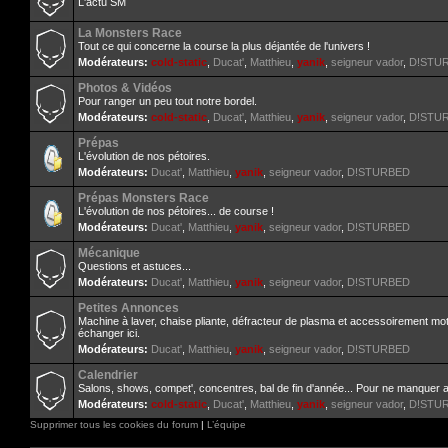
L'actu SM
La Monsters Race
Tout ce qui concerne la course la plus déjantée de l'univers !
Modérateurs:
cold-static
,
Ducat'
,
Matthieu
,
yanik
,
seigneur vador
,
D!STU
Photos & Vidéos
Pour ranger un peu tout notre bordel.
Modérateurs:
cold-static
,
Ducat'
,
Matthieu
,
yanik
,
seigneur vador
,
D!STU
Prépas
L'évolution de nos pétoires.
Modérateurs:
Ducat'
,
Matthieu
,
yanik
,
seigneur vador
,
D!STURBED
Prépas Monsters Race
L'évolution de nos pétoires... de course !
Modérateurs:
Ducat'
,
Matthieu
,
yanik
,
seigneur vador
,
D!STURBED
Mécanique
Questions et astuces...
Modérateurs:
Ducat'
,
Matthieu
,
yanik
,
seigneur vador
,
D!STURBED
Petites Annonces
Machine à laver, chaise pliante, défracteur de plasma et accessoirement mo
échanger ici.
Modérateurs:
Ducat'
,
Matthieu
,
yanik
,
seigneur vador
,
D!STURBED
Calendrier
Salons, shows, compet', concentres, bal de fin d'année... Pour ne manquer 
Modérateurs:
cold-static
,
Ducat'
,
Matthieu
,
yanik
,
seigneur vador
,
D!STU
Supprimer tous les cookies du forum
|
L’équipe