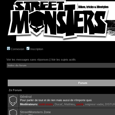
Connexion
Inscription
Voir les messages sans réponses
|
Voir les sujets actifs
Index du forum
Forum
Ze Forum
Général
Pour parler de tout et de rien mais aussi de n'importe quoi.
Modérateurs:
cold-static
,
Ducat'
,
Matthieu
,
yanik
,
seigneur vador
,
D!STU
StreetMonsters Zone