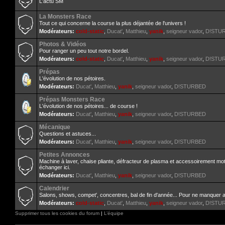
L'actu SM
La Monsters Race
Tout ce qui concerne la course la plus déjantée de l'univers !
Modérateurs:
cold-static
,
Ducat'
,
Matthieu
,
yanik
,
seigneur vador
,
D!STU
Photos & Vidéos
Pour ranger un peu tout notre bordel.
Modérateurs:
cold-static
,
Ducat'
,
Matthieu
,
yanik
,
seigneur vador
,
D!STU
Prépas
L'évolution de nos pétoires.
Modérateurs:
Ducat'
,
Matthieu
,
yanik
,
seigneur vador
,
D!STURBED
Prépas Monsters Race
L'évolution de nos pétoires... de course !
Modérateurs:
Ducat'
,
Matthieu
,
yanik
,
seigneur vador
,
D!STURBED
Mécanique
Questions et astuces...
Modérateurs:
Ducat'
,
Matthieu
,
yanik
,
seigneur vador
,
D!STURBED
Petites Annonces
Machine à laver, chaise pliante, défracteur de plasma et accessoirement mo
échanger ici.
Modérateurs:
Ducat'
,
Matthieu
,
yanik
,
seigneur vador
,
D!STURBED
Calendrier
Salons, shows, compet', concentres, bal de fin d'année... Pour ne manquer 
Modérateurs:
cold-static
,
Ducat'
,
Matthieu
,
yanik
,
seigneur vador
,
D!STU
Supprimer tous les cookies du forum
|
L’équipe