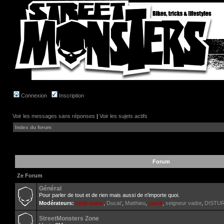
Connexion
Inscription
Voir les messages sans réponses
|
Voir les sujets actifs
Index du forum
Forum
Ze Forum
Général
Pour parler de tout et de rien mais aussi de n'importe quoi.
Modérateurs:
cold-static
,
Ducat'
,
Matthieu
,
yanik
,
seigneur vador
,
D!STU
StreetMonsters Zone