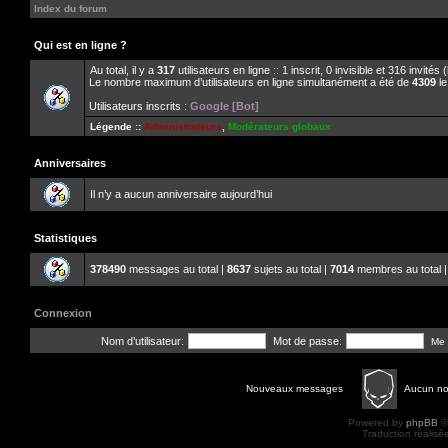
Index du forum
Qui est en ligne ?
Au total, il y a
317
utilisateurs en ligne :: 1 inscrit, 0 invisible et 316 invité
Le nombre maximum d’utilisateurs en ligne simultanément a été de
4309
le
Utilisateurs inscrits :
Google [Bot]
Légende ::
Administrateurs
,
Modérateurs globaux
Anniversaires
Il n’y a aucun anniversaire aujourd’hui
Statistiques
378490
messages au total |
8637
sujets au total |
7014
membres au total |
Connexion
Nom d’utilisateur:
Mot de passe:
Me 
Nouveaux messages
Aucun n
Powered by
phpBB
©
Traduction réalisé