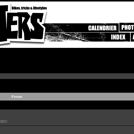
Forum
RBED