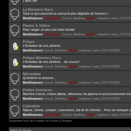
L'actu SM
La Monsters Race
Tout ce qui concerne la course la plus déjantée de l'univers !
Modérateurs:
cold-static
,
Ducat'
,
Matthieu
,
yanik
,
seigneur vador
,
D!STU
Photos & Vidéos
Pour ranger un peu tout notre bordel.
Modérateurs:
cold-static
,
Ducat'
,
Matthieu
,
yanik
,
seigneur vador
,
D!STU
Prépas
L'évolution de nos pétoires.
Modérateurs:
Ducat'
,
Matthieu
,
yanik
,
seigneur vador
,
D!STURBED
Prépas Monsters Race
L'évolution de nos pétoires... de course !
Modérateurs:
Ducat'
,
Matthieu
,
yanik
,
seigneur vador
,
D!STURBED
Mécanique
Questions et astuces...
Modérateurs:
Ducat'
,
Matthieu
,
yanik
,
seigneur vador
,
D!STURBED
Petites Annonces
Machine à laver, chaise pliante, défracteur de plasma et accessoirement mot
Modérateurs:
Ducat'
,
Matthieu
,
yanik
,
seigneur vador
,
D!STURBED
Calendrier
Salons, shows, compet', concentres, bal de fin d'année... Pour ne manquer 
Modérateurs:
cold-static
,
Ducat'
,
Matthieu
,
yanik
,
seigneur vador
,
D!STU
Supprimer tous les cookies du forum
|
L’équipe
Index du forum