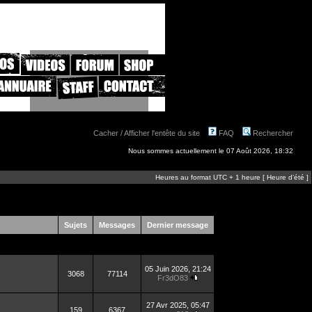
Cacher / Afficher l'entête du site
FAQ
Rechercher
Nous sommes actuellement le 07 Août 2026, 18:32
Heures au format UTC + 1 heure [ Heure d’été ]
Sujets
Messages
Dernier message
05 Juin 2026, 21:24
3068
77114
Fr3dO83
27 Avr 2025, 05:47
159
6367