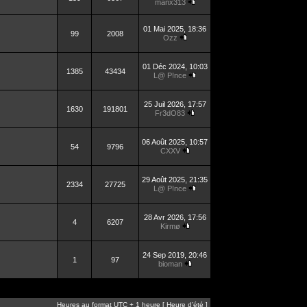
manx313
01 Mai 2025, 18:36
99
2008
Ozz
01 Déc 2024, 10:03
1385
43434
L@ P!nce
25 Juil 2026, 17:57
1630
191801
Fr3dO83
06 Août 2025, 10:57
54
9796
CXXV
29 Août 2025, 21:35
2334
27725
L@ P!nce
28 Avr 2026, 17:56
4
6207
Kirmø
24 Sep 2019, 20:46
1
97
bioman
Heures au format UTC + 1 heure [ Heure d’été ]