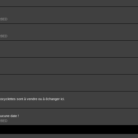
RBED
RBED
ocyclettes sont à vendre ou à échanger ici.
aucune date !
RBED