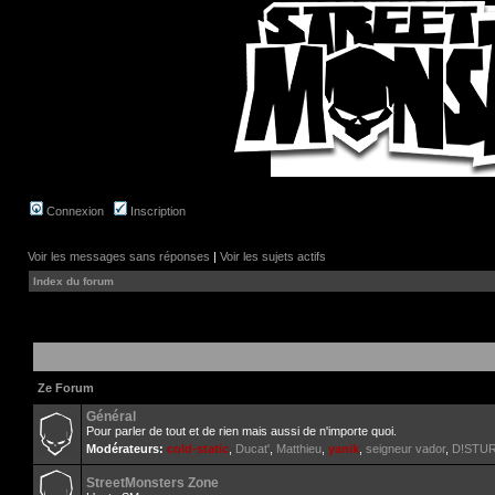
Connexion
Inscription
Voir les messages sans réponses
|
Voir les sujets actifs
Index du forum
Ze Forum
Général
Pour parler de tout et de rien mais aussi de n'importe quoi.
Modérateurs:
cold-static
,
Ducat'
,
Matthieu
,
yanik
,
seigneur vador
,
D!STU
StreetMonsters Zone