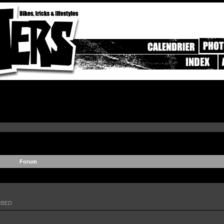
Forum
RBED