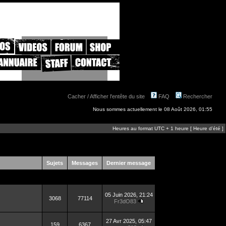
Cacher / Afficher l'entête du site
FAQ
Rechercher
Nous sommes actuellement le 08 Août 2026, 01:55
Heures au format UTC + 1 heure [ Heure d’été ]
Sujets
Messages
Dernier message
05 Juin 2026, 21:24
3068
77114
Fr3dO83
27 Avr 2025, 05:47
159
6367