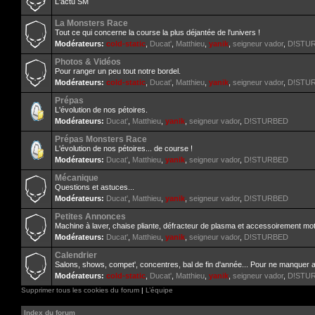
L'actu SM
La Monsters Race
Tout ce qui concerne la course la plus déjantée de l'univers !
Modérateurs:
cold-static
,
Ducat'
,
Matthieu
,
yanik
,
seigneur vador
,
D!STU
Photos & Vidéos
Pour ranger un peu tout notre bordel.
Modérateurs:
cold-static
,
Ducat'
,
Matthieu
,
yanik
,
seigneur vador
,
D!STU
Prépas
L'évolution de nos pétoires.
Modérateurs:
Ducat'
,
Matthieu
,
yanik
,
seigneur vador
,
D!STURBED
Prépas Monsters Race
L'évolution de nos pétoires... de course !
Modérateurs:
Ducat'
,
Matthieu
,
yanik
,
seigneur vador
,
D!STURBED
Mécanique
Questions et astuces...
Modérateurs:
Ducat'
,
Matthieu
,
yanik
,
seigneur vador
,
D!STURBED
Petites Annonces
Machine à laver, chaise pliante, défracteur de plasma et accessoirement mot
Modérateurs:
Ducat'
,
Matthieu
,
yanik
,
seigneur vador
,
D!STURBED
Calendrier
Salons, shows, compet', concentres, bal de fin d'année... Pour ne manquer 
Modérateurs:
cold-static
,
Ducat'
,
Matthieu
,
yanik
,
seigneur vador
,
D!STU
Supprimer tous les cookies du forum
|
L’équipe
Index du forum