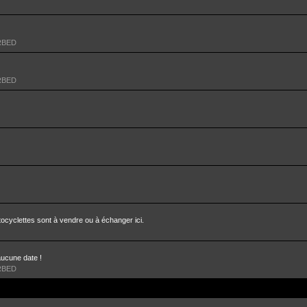
RBED
RBED
ocyclettes sont à vendre ou à échanger ici.
aucune date !
RBED