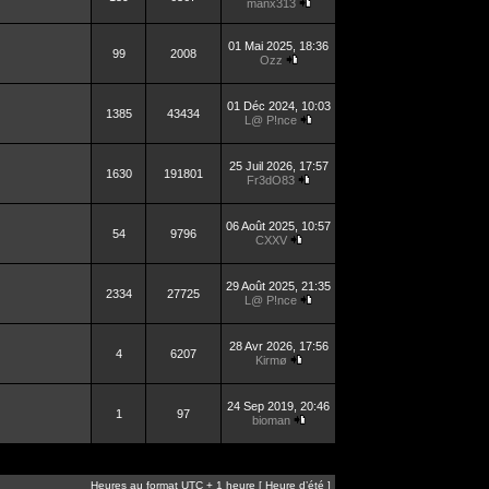
manx313
01 Mai 2025, 18:36
99
2008
Ozz
01 Déc 2024, 10:03
1385
43434
L@ P!nce
25 Juil 2026, 17:57
1630
191801
Fr3dO83
06 Août 2025, 10:57
54
9796
CXXV
29 Août 2025, 21:35
2334
27725
L@ P!nce
28 Avr 2026, 17:56
4
6207
Kirmø
24 Sep 2019, 20:46
1
97
bioman
Heures au format UTC + 1 heure [ Heure d’été ]