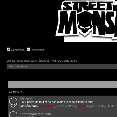
Connexion
Inscription
Voir les messages sans réponses
|
Voir les sujets actifs
Index du forum
Ze Forum
Général
Pour parler de tout et de rien mais aussi de n'importe quoi.
Modérateurs:
cold-static
,
Ducat'
,
Matthieu
,
yanik
,
seigneur vador
,
D!STU
StreetMonsters Zone