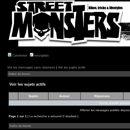
Connexion
Inscription
Voir les messages sans réponses
|
Voir les sujets actifs
Index du forum
Voir les sujets actifs
Sujets
Auteur
Réponses
Aucun résultat appropr
Afficher les messages publiés depuis
Page
1
sur
1
[ La recherche a retourné 0 résultats ]
Index du forum