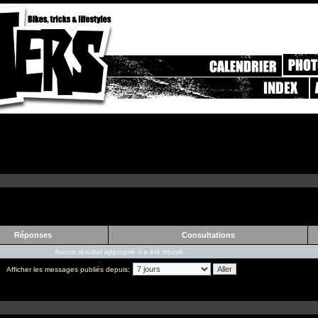
Réponses
Consultations
Aucun résultat approprié n’a été trouvé.
Afficher les messages publiés depuis: