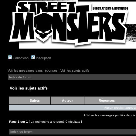
Connexion
Inscription
Voir les messages sans réponses
|
Voir les sujets actifs
Index du forum
Voir les sujets actifs
Sujets
Auteur
Réponses
Aucun résultat appropr
Afficher les messages publiés depuis
Page
1
sur
1
[ La recherche a retourné 0 résultats ]
Index du forum