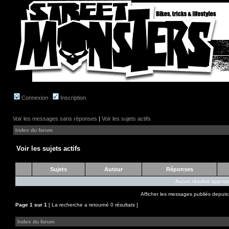
Connexion
Inscription
Voir les messages sans réponses
|
Voir les sujets actifs
Index du forum
Voir les sujets actifs
Sujets
Auteur
Réponses
Aucun résultat appropr
Afficher les messages publiés depuis
Page
1
sur
1
[ La recherche a retourné 0 résultats ]
Index du forum