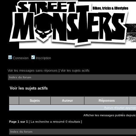
Connexion
Inscription
Voir les messages sans réponses
|
Voir les sujets actifs
Index du forum
Voir les sujets actifs
Sujets
Auteur
Réponses
Aucun résultat appropr
Afficher les messages publiés depuis
Page
1
sur
1
[ La recherche a retourné 0 résultats ]
Index du forum