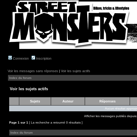
Connexion
Inscription
Voir les messages sans réponses
|
Voir les sujets actifs
Index du forum
Voir les sujets actifs
Sujets
Auteur
Réponses
Aucun résultat appropr
Afficher les messages publiés depuis
Page
1
sur
1
[ La recherche a retourné 0 résultats ]
Index du forum