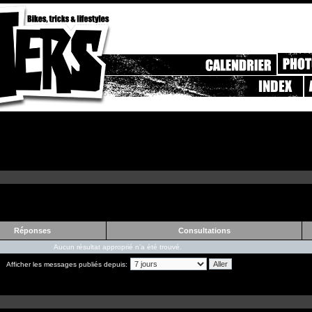
Réponses
Consultations
Aucun résultat approprié n’a été trouvé.
Afficher les messages publiés depuis: