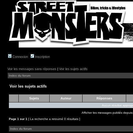
Connexion
Inscription
Voir les messages sans réponses
|
Voir les sujets actifs
Index du forum
Voir les sujets actifs
Sujets
Auteur
Réponses
Aucun résultat appropr
Afficher les messages publiés depuis
Page
1
sur
1
[ La recherche a retourné 0 résultats ]
Index du forum