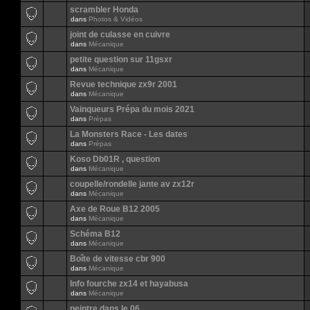
scrambler Honda
dans
Photos & Vidéos
joint de culasse en cuivre
dans
Mécanique
petite question sur 11gsxr
dans
Mécanique
Revue technique zx9r 2001
dans
Mécanique
Vainqueurs Prépa du mois 2021
dans
Prépas
La Monsters Race - Les dates
dans
Prépas
Koso Db01R , question
dans
Mécanique
coupelle/rondelle jante av zx12r
dans
Mécanique
Axe de Roue B12 2005
dans
Mécanique
Schéma B12
dans
Mécanique
Boîte de vitesse cbr 900
dans
Mécanique
Info fourche zx14 et hayabusa
dans
Mécanique
peintre dans le 06