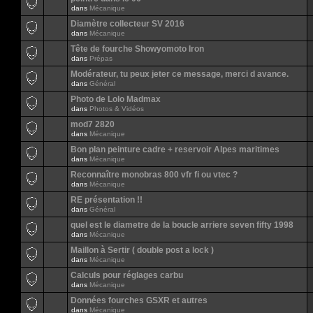
dans
Mécanique
Diamètre collecteur SV 2016
dans
Mécanique
Tête de fourche Showyomoto Iron
dans
Prépas
Modérateur, tu peux jeter ce message, merci d avance.
dans
Général
Photo de Lolo Madmax
dans
Photos & Vidéos
mod7 2820
dans
Mécanique
Bon plan peinture cadre + reservoir Alpes maritimes
dans
Mécanique
Reconnaître monobras 800 vfr fi ou vtec ?
dans
Mécanique
RE présentation !!
dans
Général
quel est le diametre de la boucle arriere seven fifty 1998
dans
Mécanique
Maillon à Sertir ( double post a lock )
dans
Mécanique
Calculs pour réglages carbu
dans
Mécanique
Données fourches GSXR et autres
dans
Mécanique