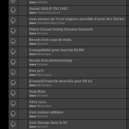
dans
Général
Suzuki GSX-R 750 1993
dans
Petites Annonces
vous pensez qu 'il est toujours possible d'avoir des Sticker
dans
StreetMonsters Zone
Finest Сasual Dating Genuine Damsels
dans
Général
Besoin d’un coup de main.
dans
Général
Compatibilité jante fourche R1/R6
dans
Mécanique
besoin d'un photomontage
dans
Général
Rtm zx7r
dans
Mécanique
[Conseil] Fourche inversée pour 9R k3
dans
Mécanique
Help Moto
dans
Général
Akra caca
dans
Mécanique
Avis moteur utilitaire
dans
Général
Avis Garage dans le 94
dans
Général