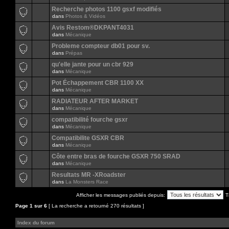
Recherche photos 1100 gsxf modifiés
dans
Photos & Vidéos
Avis Restom®DKPANT4031
dans
Mécanique
Probleme compteur db01 pour sv.
dans
Prépas
qu'elle jante pour un cbr 929
dans
Mécanique
Pot Échappement CBR 1100 XX
dans
Mécanique
RADIATEUR AFTER MARKET
dans
Mécanique
compatibilité fourche gsxr
dans
Mécanique
Compatibilite GSXR CBR
dans
Mécanique
Côte entre bras de fourche GSXR 750 SRAD
dans
Mécanique
Resultats MR -XRoadster
dans
La Monsters Race
Afficher les messages publiés depuis:
T
Page
1
sur
6
[ La recherche a retourné 270 résultats ]
Index du forum