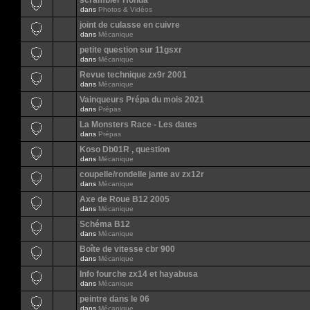
scrambler Honda
dans
Photos & Vidéos
joint de culasse en cuivre
dans
Mécanique
petite question sur 11gsxr
dans
Mécanique
Revue technique zx9r 2001
dans
Mécanique
Vainqueurs Prépa du mois 2021
dans
Prépas
La Monsters Race - Les dates
dans
Prépas
Koso Db01R , question
dans
Mécanique
coupelle/rondelle jante av zx12r
dans
Mécanique
Axe de Roue B12 2005
dans
Mécanique
Schéma B12
dans
Mécanique
Boîte de vitesse cbr 900
dans
Mécanique
Info fourche zx14 et hayabusa
dans
Mécanique
peintre dans le 06
dans
Mécanique