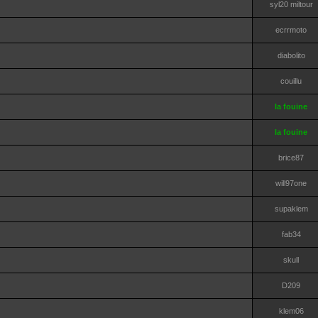
syl20 miltour
ecrrmoto
diabolito
couillu
la fouine
la fouine
brice87
will97one
supaklem
fab34
skull
D209
klem06