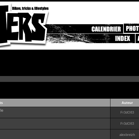
ts
Auteur
ie
Fr3dO83
Fr3dO83
alexbreizh