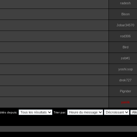
radesh
Bison
Jobar34570
rod306
Bird
zeb#1
yoshi.sop
drek727
Pigrider
yanik
bliés depuis:
Trier par: