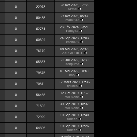
28 Avr 2026, 17:56
0
22073
Kirmø
27 Avr 2025, 05:47
0
80435
manx313
23 Fév 2024, 23:21
0
62781
Pamy44
24 Sep 2023, 12:03
0
60694
karlito73
09 Mai 2023, 22:43
0
76179
ZXR-ADDICT
22 Juil 2022, 16:59
0
65357
sebpuma
01 Mai 2022, 10:40
0
79575
booj
17 Mars 2020, 17:36
0
70811
tipunch
12 Oct 2019, 11:52
0
56465
will97one
30 Sep 2019, 18:37
0
71502
will97one
10 Sep 2019, 12:40
0
72929
radesh
10 Sep 2019, 12:26
0
64306
radesh