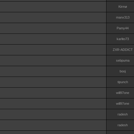
Kirmø
manx313
Pamy44
karlito73
ZXR-ADDICT
sebpuma
booj
tipunch
will97one
will97one
radesh
radesh