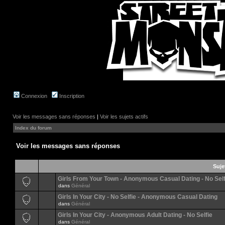
Connexion
Inscription
Voir les messages sans réponses
|
Voir les sujets actifs
Index du forum
Voir les messages sans réponses
Suje
Girls From Your Town - Anonymous Casual Dating - No Self
dans
Général
Girls In Your City - No Selfie - Anonymous Casual Dating
dans
Général
Girls In Your City - Anonymous Adult Dating - No Selfie
dans
Général