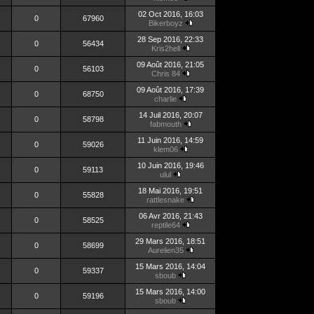
02 Oct 2016, 16:03
0
67960
Bikerboyz
28 Sep 2016, 22:33
0
56434
Kris2hell
09 Août 2016, 21:05
0
56103
Chris 84
09 Août 2016, 17:39
0
68750
charlie
14 Juil 2016, 20:07
0
58798
fabmouth
11 Juin 2016, 14:59
0
59026
klem06
10 Juin 2016, 19:46
0
59113
ulul
18 Mai 2016, 19:51
0
55828
rattlesnake
06 Avr 2016, 21:43
0
58525
reptile64
29 Mars 2016, 18:51
0
58699
Aurelien35
15 Mars 2016, 14:04
0
59337
sboub
15 Mars 2016, 14:00
0
59196
sboub