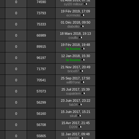
01 Août 2019, 07:32
0
74590
syl20 miltour
19 Fév 2019, 17:09
0
73793
ecrrmoto
01 Déc 2018, 09:50
0
75333
diabolito
18 Mars 2018, 19:13
0
66989
couillu
19 Fév 2018, 19:48
0
89915
la fouine
12 Jan 2018, 15:30
0
96197
la fouine
21 Nov 2017, 20:49
0
71797
brice87
25 Sep 2017, 17:50
0
70541
will97one
25 Juil 2017, 15:39
0
57073
supaklem
23 Juin 2017, 23:22
0
56299
fab34
15 Juin 2017, 15:21
0
56160
skull
15 Avr 2017, 21:45
0
56708
D209
11 Jan 2017, 09:48
0
55805
klem06