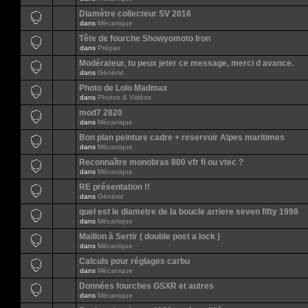
Diamètre collecteur SV 2016
dans
Mécanique
Tête de fourche Showyomoto Iron
dans
Prépas
Modérateur, tu peux jeter ce message, merci d avance.
dans
Général
Photo de Lolo Madmax
dans
Photos & Vidéos
mod7 2820
dans
Mécanique
Bon plan peinture cadre + reservoir Alpes maritimes
dans
Mécanique
Reconnaître monobras 800 vfr fi ou vtec ?
dans
Mécanique
RE présentation !!
dans
Général
quel est le diametre de la boucle arriere seven fifty 1998
dans
Mécanique
Maillon à Sertir ( double post a lock )
dans
Mécanique
Calculs pour réglages carbu
dans
Mécanique
Données fourches GSXR et autres
dans
Mécanique