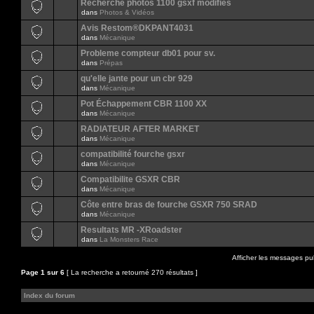
Recherche photos 1100 gsxf modifiés
dans
Photos & Vidéos
Avis Restom®DKPANT4031
dans
Mécanique
Probleme compteur db01 pour sv.
dans
Prépas
qu'elle jante pour un cbr 929
dans
Mécanique
Pot Échappement CBR 1100 XX
dans
Mécanique
RADIATEUR AFTER MARKET
dans
Mécanique
compatibilité fourche gsxr
dans
Mécanique
Compatibilite GSXR CBR
dans
Mécanique
Côte entre bras de fourche GSXR 750 SRAD
dans
Mécanique
Resultats MR -XRoadster
dans
La Monsters Race
Afficher les messages pu
Page
1
sur
6
[ La recherche a retourné 270 résultats ]
Index du forum