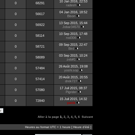
10 Jan 2016, 22:53
0
68291
radesh
04 Jan 2016, 18:52
0
56617
Bison
13 Sep 2015, 15:44
0
56922
Jobar34570
10 Sep 2015, 17:48
0
58114
rod306
09 Sep 2015, 22:47
0
58721
Bird
03 Sep 2015, 10:24
0
58089
zeb#1
26 Août 2015, 19:08
0
57484
yoshi.sop
20 Août 2015, 20:55
0
57414
drek727
17 Juil 2015, 08:37
0
57080
Pigrider
15 Juil 2015, 14:32
0
72840
yanik
Aller à la page
1
,
2
,
3
,
4
,
5
,
6
Suivant
Heures au format UTC + 1 heure [ Heure d’été ]