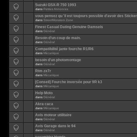
Suzuki GSX-R 750 1993
dans
Petites Annonces
vous pensez qu 'il est toujours possible d'avoir des Sticker
dans
StreetMonsters Zone
Finest Сasual Dating Genuine Damsels
dans
Général
Besoin d’un coup de main.
dans
Général
Compatibilité jante fourche R1/R6
dans
Mécanique
besoin d'un photomontage
dans
Général
Rtm zx7r
dans
Mécanique
[Conseil] Fourche inversée pour 9R k3
dans
Mécanique
Help Moto
dans
Général
Akra caca
dans
Mécanique
Avis moteur utilitaire
dans
Général
Avis Garage dans le 94
dans
Général