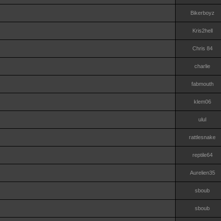
Bikerboyz
Kris2hell
Chris 84
charlie
fabmouth
klem06
ulul
rattlesnake
reptile64
Aurelien35
sboub
sboub