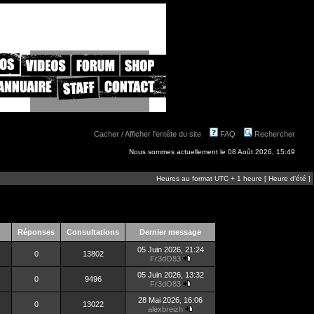
Cacher / Afficher l'entête du site
FAQ
Rechercher
Nous sommes actuellement le 08 Août 2026, 15:49
Heures au format UTC + 1 heure [ Heure d’été ]
Réponses
Consultations
Dernier message
05 Juin 2026, 21:24
0
13802
Fr3dO83
05 Juin 2026, 13:32
0
9496
Fr3dO83
28 Mai 2026, 16:06
0
13022
alexbreizh