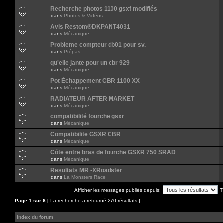
Recherche photos 1100 gsxf modifiés
dans
Photos & Vidéos
Avis Restom®DKPANT4031
dans
Mécanique
Probleme compteur db01 pour sv.
dans
Prépas
qu'elle jante pour un cbr 929
dans
Mécanique
Pot Échappement CBR 1100 XX
dans
Mécanique
RADIATEUR AFTER MARKET
dans
Mécanique
compatibilité fourche gsxr
dans
Mécanique
Compatibilite GSXR CBR
dans
Mécanique
Côte entre bras de fourche GSXR 750 SRAD
dans
Mécanique
Resultats MR -XRoadster
dans
La Monsters Race
Afficher les messages publiés depuis:
T
Page
1
sur
6
[ La recherche a retourné 270 résultats ]
Index du forum