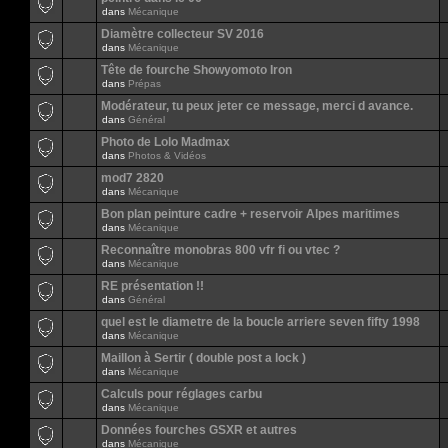
dans
Mécanique
Diamètre collecteur SV 2016
dans
Mécanique
Tête de fourche Showyomoto Iron
dans
Prépas
Modérateur, tu peux jeter ce message, merci d avance.
dans
Général
Photo de Lolo Madmax
dans
Photos & Vidéos
mod7 2820
dans
Mécanique
Bon plan peinture cadre + reservoir Alpes maritimes
dans
Mécanique
Reconnaître monobras 800 vfr fi ou vtec ?
dans
Mécanique
RE présentation !!
dans
Général
quel est le diametre de la boucle arriere seven fifty 1998
dans
Mécanique
Maillon à Sertir ( double post a lock )
dans
Mécanique
Calculs pour réglages carbu
dans
Mécanique
Données fourches GSXR et autres
dans
Mécanique