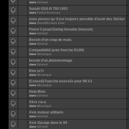
dans
Général
Suzuki GSX-R 750 1993
dans
Petites Annonces
vous pensez qu 'il est toujours possible d'avoir des Sticker
dans
StreetMonsters Zone
Finest Сasual Dating Genuine Damsels
dans
Général
Besoin d’un coup de main.
dans
Général
Compatibilité jante fourche R1/R6
dans
Mécanique
besoin d'un photomontage
dans
Général
Rtm zx7r
dans
Mécanique
[Conseil] Fourche inversée pour 9R k3
dans
Mécanique
Help Moto
dans
Général
Akra caca
dans
Mécanique
Avis moteur utilitaire
dans
Général
Avis Garage dans le 94
dans
Général