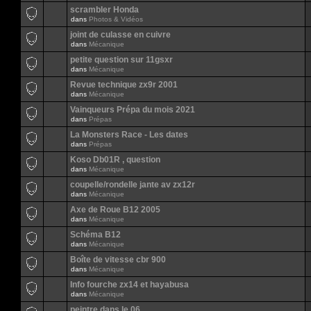
scrambler Honda
dans
Photos & Vidéos
joint de culasse en cuivre
dans
Mécanique
petite question sur 11gsxr
dans
Mécanique
Revue technique zx9r 2001
dans
Mécanique
Vainqueurs Prépa du mois 2021
dans
Prépas
La Monsters Race - Les dates
dans
Prépas
Koso Db01R , question
dans
Mécanique
coupelle/rondelle jante av zx12r
dans
Mécanique
Axe de Roue B12 2005
dans
Mécanique
Schéma B12
dans
Mécanique
Boîte de vitesse cbr 900
dans
Mécanique
Info fourche zx14 et hayabusa
dans
Mécanique
peintre dans le 06