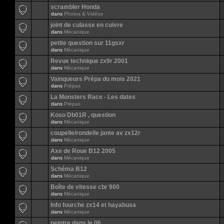
scrambler Honda
dans
Photos & Vidéos
joint de culasse en cuivre
dans
Mécanique
petite question sur 11gsxr
dans
Mécanique
Revue technique zx9r 2001
dans
Mécanique
Vainqueurs Prépa du mois 2021
dans
Prépas
La Monsters Race - Les dates
dans
Prépas
Koso Db01R , question
dans
Mécanique
coupelle/rondelle jante av zx12r
dans
Mécanique
Axe de Roue B12 2005
dans
Mécanique
Schéma B12
dans
Mécanique
Boîte de vitesse cbr 900
dans
Mécanique
Info fourche zx14 et hayabusa
dans
Mécanique
peintre dans le 06