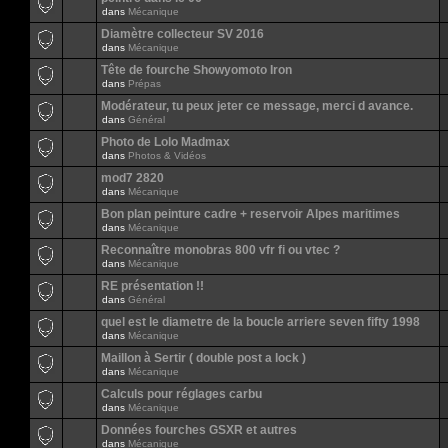
dans
Mécanique
Diamètre collecteur SV 2016
dans
Mécanique
Tête de fourche Showyomoto Iron
dans
Prépas
Modérateur, tu peux jeter ce message, merci d avance.
dans
Général
Photo de Lolo Madmax
dans
Photos & Vidéos
mod7 2820
dans
Mécanique
Bon plan peinture cadre + reservoir Alpes maritimes
dans
Mécanique
Reconnaître monobras 800 vfr fi ou vtec ?
dans
Mécanique
RE présentation !!
dans
Général
quel est le diametre de la boucle arriere seven fifty 1998
dans
Mécanique
Maillon à Sertir ( double post a lock )
dans
Mécanique
Calculs pour réglages carbu
dans
Mécanique
Données fourches GSXR et autres
dans
Mécanique