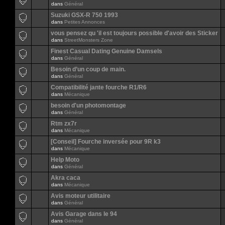
dans
Général
Suzuki GSX-R 750 1993
dans
Petites Annonces
vous pensez qu 'il est toujours possible d'avoir des Sticker
dans
StreetMonsters Zone
Finest Сasual Dating Genuine Damsels
dans
Général
Besoin d’un coup de main.
dans
Général
Compatibilité jante fourche R1/R6
dans
Mécanique
besoin d'un photomontage
dans
Général
Rtm zx7r
dans
Mécanique
[Conseil] Fourche inversée pour 9R k3
dans
Mécanique
Help Moto
dans
Général
Akra caca
dans
Mécanique
Avis moteur utilitaire
dans
Général
Avis Garage dans le 94
dans
Général