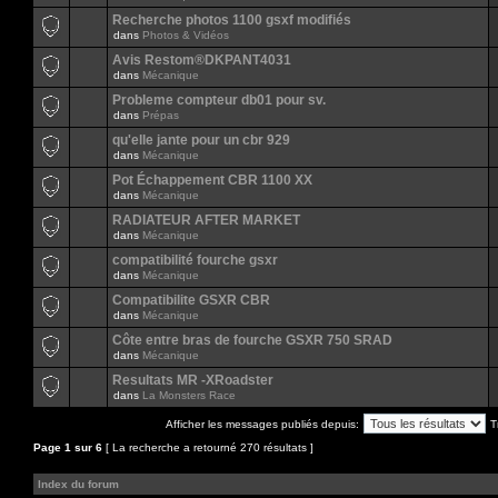
Recherche photos 1100 gsxf modifiés
dans
Photos & Vidéos
Avis Restom®DKPANT4031
dans
Mécanique
Probleme compteur db01 pour sv.
dans
Prépas
qu'elle jante pour un cbr 929
dans
Mécanique
Pot Échappement CBR 1100 XX
dans
Mécanique
RADIATEUR AFTER MARKET
dans
Mécanique
compatibilité fourche gsxr
dans
Mécanique
Compatibilite GSXR CBR
dans
Mécanique
Côte entre bras de fourche GSXR 750 SRAD
dans
Mécanique
Resultats MR -XRoadster
dans
La Monsters Race
Afficher les messages publiés depuis:
T
Page
1
sur
6
[ La recherche a retourné 270 résultats ]
Index du forum