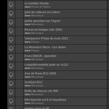
scrambler Honda
dans
Photos & Vidéos
joint de culasse en cuivre
dans
Mécanique
petite question sur 11gsxr
dans
Mécanique
Revue technique zx9r 2001
dans
Mécanique
Vainqueurs Prépa du mois 2021
dans
Prépas
La Monsters Race - Les dates
dans
Prépas
Koso Db01R , question
dans
Mécanique
coupelle/rondelle jante av zx12r
dans
Mécanique
Axe de Roue B12 2005
dans
Mécanique
Schéma B12
dans
Mécanique
Boîte de vitesse cbr 900
dans
Mécanique
Info fourche zx14 et hayabusa
dans
Mécanique
peintre dans le 06