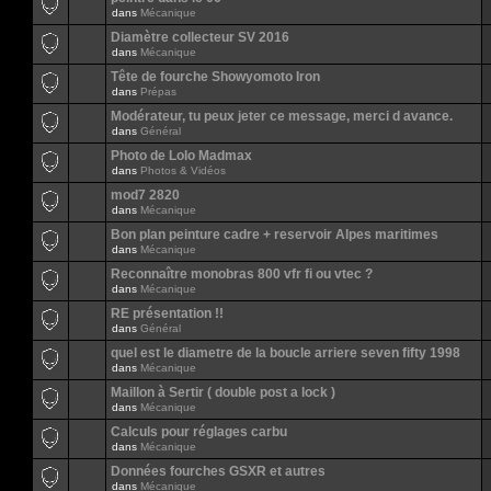
dans
Mécanique
Diamètre collecteur SV 2016
dans
Mécanique
Tête de fourche Showyomoto Iron
dans
Prépas
Modérateur, tu peux jeter ce message, merci d avance.
dans
Général
Photo de Lolo Madmax
dans
Photos & Vidéos
mod7 2820
dans
Mécanique
Bon plan peinture cadre + reservoir Alpes maritimes
dans
Mécanique
Reconnaître monobras 800 vfr fi ou vtec ?
dans
Mécanique
RE présentation !!
dans
Général
quel est le diametre de la boucle arriere seven fifty 1998
dans
Mécanique
Maillon à Sertir ( double post a lock )
dans
Mécanique
Calculs pour réglages carbu
dans
Mécanique
Données fourches GSXR et autres
dans
Mécanique