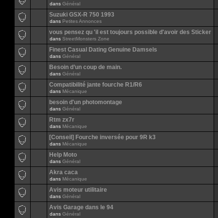
dans
Général
Suzuki GSX-R 750 1993
dans
Petites Annonces
vous pensez qu 'il est toujours possible d'avoir des Sticker
dans
StreetMonsters Zone
Finest Сasual Dating Genuine Damsels
dans
Général
Besoin d’un coup de main.
dans
Général
Compatibilité jante fourche R1/R6
dans
Mécanique
besoin d'un photomontage
dans
Général
Rtm zx7r
dans
Mécanique
[Conseil] Fourche inversée pour 9R k3
dans
Mécanique
Help Moto
dans
Général
Akra caca
dans
Mécanique
Avis moteur utilitaire
dans
Général
Avis Garage dans le 94
dans
Général