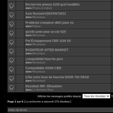
Recherche photos 1100 gsxf modifiés
dans
Photos & Vidéos
Avis Restom®DKPANT4031
dans
Mécanique
Probleme compteur db01 pour sv.
dans
Prépas
qu'elle jante pour un cbr 929
dans
Mécanique
Pot Échappement CBR 1100 XX
dans
Mécanique
RADIATEUR AFTER MARKET
dans
Mécanique
compatibilité fourche gsxr
dans
Mécanique
Compatibilite GSXR CBR
dans
Mécanique
Côte entre bras de fourche GSXR 750 SRAD
dans
Mécanique
Resultats MR -XRoadster
dans
La Monsters Race
Afficher les messages publiés depuis:
T
Page
1
sur
6
[ La recherche a retourné 270 résultats ]
Index du forum