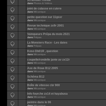
scrambler Honda
dans
Photos & Vidéos
joint de culasse en cuivre
dans
Mécanique
petite question sur 11gsxr
dans
Mécanique
Revue technique zx9r 2001
dans
Mécanique
Vainqueurs Prépa du mois 2021
dans
Prépas
La Monsters Race - Les dates
dans
Prépas
Koso Db01R , question
dans
Mécanique
coupelle/rondelle jante av zx12r
dans
Mécanique
Axe de Roue B12 2005
dans
Mécanique
Schéma B12
dans
Mécanique
Boîte de vitesse cbr 900
dans
Mécanique
Info fourche zx14 et hayabusa
dans
Mécanique
peintre dans le 06
dans
Mécanique