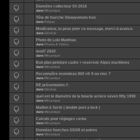
Diamètre collecteur SV 2016
dans
Mécanique
Tête de fourche Showyomoto Iron
dans
Prépas
Modérateur, tu peux jeter ce message, merci d avance.
dans
Général
Photo de Lolo Madmax
dans
Photos & Vidéos
mod7 2820
dans
Mécanique
Bon plan peinture cadre + reservoir Alpes maritimes
dans
Mécanique
Reconnaître monobras 800 vfr fi ou vtec ?
dans
Mécanique
RE présentation !!
dans
Général
quel est le diametre de la boucle arriere seven fifty 1998
dans
Mécanique
Maillon à Sertir ( double post a lock )
dans
Mécanique
Calculs pour réglages carbu
dans
Mécanique
Données fourches GSXR et autres
dans
Mécanique