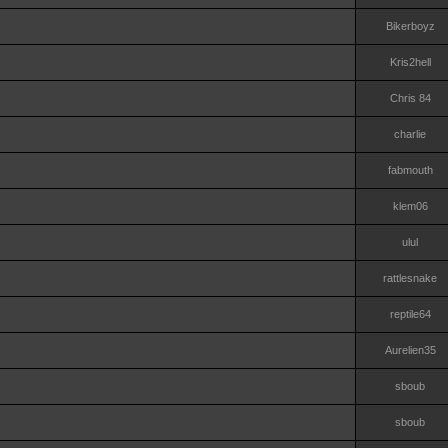
Bikerboyz
Kris2hell
Chris 84
charlie
fabmouth
klem06
ulul
rattlesnake
reptile64
Aurelien35
sboub
sboub