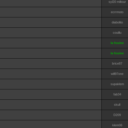
syl20 miltour
ecrrmoto
diabolito
couillu
la fouine
la fouine
brice87
will97one
supaklem
fab34
skull
D209
klem06