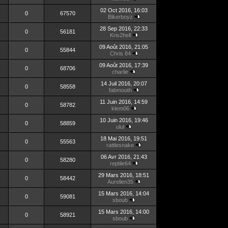
02 Oct 2016, 16:03
0
67570
Bikerboyz
28 Sep 2016, 22:33
0
56181
Kris2hell
09 Août 2016, 21:05
0
55844
Chris 84
09 Août 2016, 17:39
0
68706
charlie
14 Juil 2016, 20:07
0
58558
fabmouth
11 Juin 2016, 14:59
0
58782
klem06
10 Juin 2016, 19:46
0
58859
ulul
18 Mai 2016, 19:51
0
55563
rattlesnake
06 Avr 2016, 21:43
0
58280
reptile64
29 Mars 2016, 18:51
0
58442
Aurelien35
15 Mars 2016, 14:04
0
59081
sboub
15 Mars 2016, 14:00
0
58921
sboub