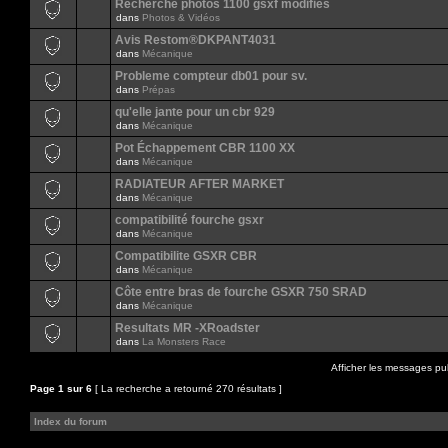
Recherche photos 1100 gsxf modifiés
dans
Photos & Vidéos
Avis Restom®DKPANT4031
dans
Mécanique
Probleme compteur db01 pour sv.
dans
Prépas
qu'elle jante pour un cbr 929
dans
Mécanique
Pot Échappement CBR 1100 XX
dans
Mécanique
RADIATEUR AFTER MARKET
dans
Mécanique
compatibilité fourche gsxr
dans
Mécanique
Compatibilite GSXR CBR
dans
Mécanique
Côte entre bras de fourche GSXR 750 SRAD
dans
Mécanique
Resultats MR -XRoadster
dans
La Monsters Race
Afficher les messages pu
Page
1
sur
6
[ La recherche a retourné 270 résultats ]
Index du forum