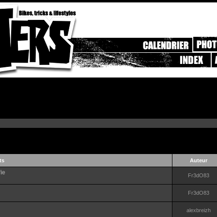
ts
Auteur
ie
Fr3dO83
Fr3dO83
alexbreizh