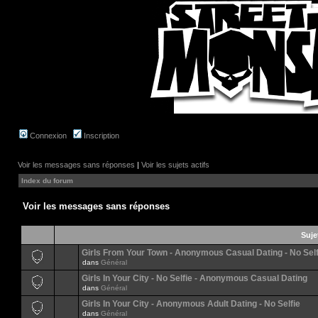
Connexion
Inscription
Voir les messages sans réponses
|
Voir les sujets actifs
Index du forum
Voir les messages sans réponses
Suje
Girls From Your Town - Anonymous Casual Dating - No Self
dans
Général
Girls In Your City - No Selfie - Anonymous Casual Dating
dans
Général
Girls In Your City - Anonymous Adult Dating - No Selfie
dans
Général