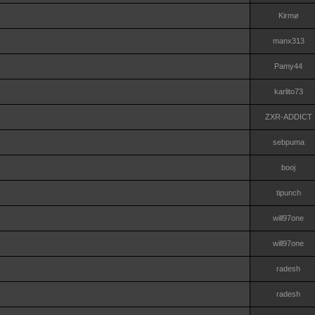
Kirmø
manx313
Pamy44
karlito73
ZXR-ADDICT
sebpuma
booj
tipunch
will97one
will97one
radesh
radesh