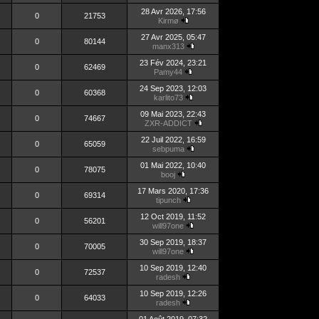
28 Avr 2026, 17:56
0
21753
Kirmø
27 Avr 2025, 05:47
0
80144
manx313
23 Fév 2024, 23:21
0
62469
Pamy44
24 Sep 2023, 12:03
0
60368
karlito73
09 Mai 2023, 22:43
0
74667
ZXR-ADDICT
22 Juil 2022, 16:59
0
65059
sebpuma
01 Mai 2022, 10:40
0
78075
booj
17 Mars 2020, 17:36
0
69314
tipunch
12 Oct 2019, 11:52
0
56201
will97one
30 Sep 2019, 18:37
0
70005
will97one
10 Sep 2019, 12:40
0
72537
radesh
10 Sep 2019, 12:26
0
64033
radesh