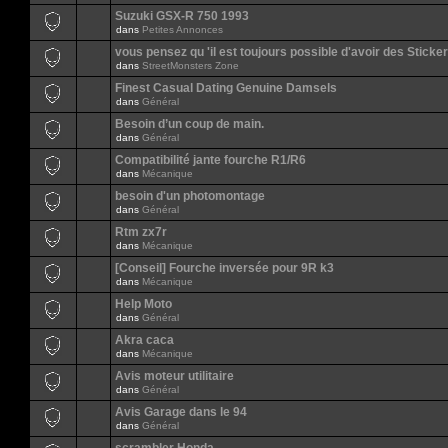
Suzuki GSX-R 750 1993
dans
Petites Annonces
vous pensez qu 'il est toujours possible d'avoir des Sticker
dans
StreetMonsters Zone
Finest Сasual Dating Genuine Damsels
dans
Général
Besoin d’un coup de main.
dans
Général
Compatibilité jante fourche R1/R6
dans
Mécanique
besoin d'un photomontage
dans
Général
Rtm zx7r
dans
Mécanique
[Conseil] Fourche inversée pour 9R k3
dans
Mécanique
Help Moto
dans
Général
Akra caca
dans
Mécanique
Avis moteur utilitaire
dans
Général
Avis Garage dans le 94
dans
Général