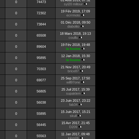
01 Août 2019, 07:32
0
74473
syl20 miltour
19 Fév 2019, 17:09
0
72302
ecrrmoto
01 Déc 2018, 09:50
0
73844
diabolito
18 Mars 2018, 19:13
0
65508
couillu
19 Fév 2018, 19:48
0
89604
la fouine
12 Jan 2018, 15:30
0
95895
la fouine
21 Nov 2017, 20:49
0
70303
brice87
25 Sep 2017, 17:50
0
69077
will97one
25 Juil 2017, 15:39
0
56805
supaklem
23 Juin 2017, 23:22
0
56038
fab34
15 Juin 2017, 15:21
0
55895
skull
15 Avr 2017, 21:45
0
56445
D209
11 Jan 2017, 09:48
0
55563
klem06