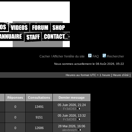
Cacher / Afficher l'entête du site
FAQ
Rechercher
Nous sommes actuellement le 08 Août 2026, 05:22
Heures au format UTC + 1 heure [ Heure d’été ]
Réponses
Consultations
Dernier message
05 Juin 2026, 21:24
0
13491
Fr3dO83
05 Juin 2026, 13:32
0
9151
Fr3dO83
28 Mai 2026, 16:06
0
12686
alexbreizh