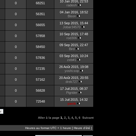
10 Jan 2016, 22:53
0
68251
radesh
04 Jan 2016, 18:52
0
56351
Bison
13 Sep 2015, 15:44
0
56655
Jobar34570
10 Sep 2015, 17:48
0
57858
rod306
09 Sep 2015, 22:47
0
58450
Bird
03 Sep 2015, 10:24
0
57836
zeb#1
26 Août 2015, 19:08
0
57235
yoshi.sop
20 Août 2015, 20:55
0
57162
drek727
17 Juil 2015, 08:37
0
56828
Pigrider
15 Juil 2015, 14:32
0
72548
yanik
Aller à la page
1
,
2
,
3
,
4
,
5
,
6
Suivant
Heures au format UTC + 1 heure [ Heure d’été ]