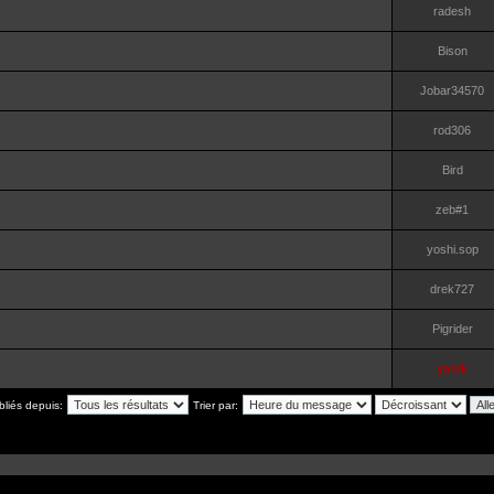
radesh
Bison
Jobar34570
rod306
Bird
zeb#1
yoshi.sop
drek727
Pigrider
yanik
bliés depuis:
Trier par: