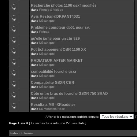
Recherche photos 1100 gsxf modifiés
dans
Photos & Vidéos
Avis Restom®DKPANT4031
dans
Mécanique
Probleme compteur db01 pour sv.
dans
Prépas
qu'elle jante pour un cbr 929
dans
Mécanique
Pot Échappement CBR 1100 XX
dans
Mécanique
RADIATEUR AFTER MARKET
dans
Mécanique
compatibilité fourche gsxr
dans
Mécanique
Compatibilite GSXR CBR
dans
Mécanique
Côte entre bras de fourche GSXR 750 SRAD
dans
Mécanique
Resultats MR -XRoadster
dans
La Monsters Race
Afficher les messages publiés depuis:
T
Page
1
sur
6
[ La recherche a retourné 270 résultats ]
Index du forum