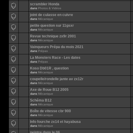
scrambler Honda
dans
Photos & Vidéos
joint de culasse en cuivre
dans
Mécanique
petite question sur 11gsxr
dans
Mécanique
Revue technique zx9r 2001
dans
Mécanique
Vainqueurs Prépa du mois 2021
dans
Prépas
La Monsters Race - Les dates
dans
Prépas
Koso Db01R , question
dans
Mécanique
coupelle/rondelle jante av zx12r
dans
Mécanique
Axe de Roue B12 2005
dans
Mécanique
Schéma B12
dans
Mécanique
Boîte de vitesse cbr 900
dans
Mécanique
Info fourche zx14 et hayabusa
dans
Mécanique
peintre dans le 06