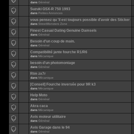
dans
Général
Suzuki GSX-R 750 1993
dans
Petites Annonces
vous pensez qu 'il est toujours possible d'avoir des Sticker
dans
StreetMonsters Zone
Finest Сasual Dating Genuine Damsels
dans
Général
Besoin d’un coup de main.
dans
Général
Compatibilité jante fourche R1/R6
dans
Mécanique
besoin d'un photomontage
dans
Général
Rtm zx7r
dans
Mécanique
[Conseil] Fourche inversée pour 9R k3
dans
Mécanique
Help Moto
dans
Général
Akra caca
dans
Mécanique
Avis moteur utilitaire
dans
Général
Avis Garage dans le 94
dans
Général