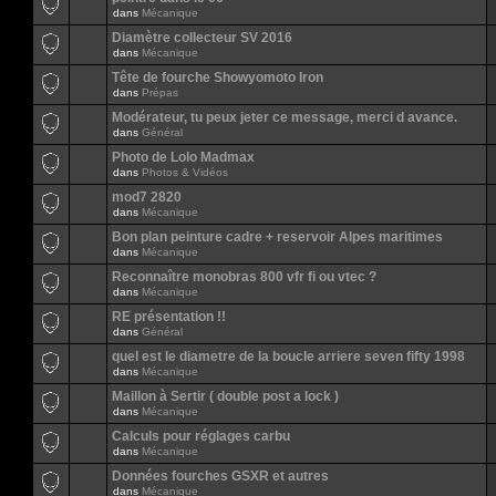
dans
Mécanique
Diamètre collecteur SV 2016
dans
Mécanique
Tête de fourche Showyomoto Iron
dans
Prépas
Modérateur, tu peux jeter ce message, merci d avance.
dans
Général
Photo de Lolo Madmax
dans
Photos & Vidéos
mod7 2820
dans
Mécanique
Bon plan peinture cadre + reservoir Alpes maritimes
dans
Mécanique
Reconnaître monobras 800 vfr fi ou vtec ?
dans
Mécanique
RE présentation !!
dans
Général
quel est le diametre de la boucle arriere seven fifty 1998
dans
Mécanique
Maillon à Sertir ( double post a lock )
dans
Mécanique
Calculs pour réglages carbu
dans
Mécanique
Données fourches GSXR et autres
dans
Mécanique