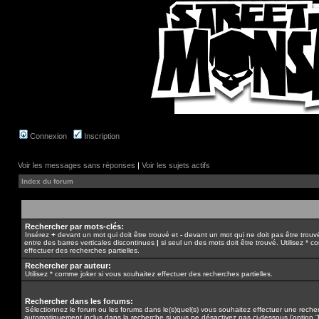
Connexion
Inscription
Voir les messages sans réponses
|
Voir les sujets actifs
Index du forum
Rechercher par mots-clés:
Insérez
+
devant un mot qui doit être trouvé et
-
devant un mot qui ne doit pas être trouv
entre des barres verticales discontinues
|
si seul un des mots doit être trouvé. Utilisez * 
effectuer des recherches partielles.
Rechercher par auteur:
Utilisez * comme joker si vous souhaitez effectuer des recherches partielles.
Rechercher dans les forums:
Sélectionnez le forum ou les forums dans le(s)quel(s) vous souhaitez effectuer une rech
automatiquement inclus dans la recherche si vous ne désactivez pas ci-dessous l’option 