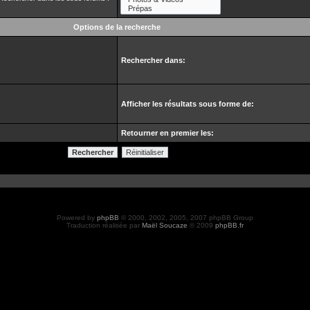
Options de la recherche
Rechercher dans:
Afficher les résultats sous forme de:
Retourner en premier les:
Powered by
phpBB
© 2000, 2002, 2005, 2007 phpBB Group
Traduction réalisée par
Maël Soucaze
© 2009
phpBB.fr