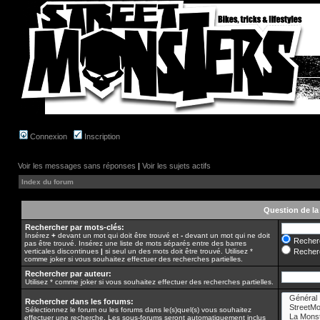
Connexion
Inscription
Voir les messages sans réponses
|
Voir les sujets actifs
Index du forum
Question de la
Rechercher par mots-clés:
Insérez
+
devant un mot qui doit être trouvé et
-
devant un mot qui ne doit
Recherc
pas être trouvé. Insérez une liste de mots séparés entre des barres
verticales discontinues
|
si seul un des mots doit être trouvé. Utilisez *
Recherc
comme joker si vous souhaitez effectuer des recherches partielles.
Rechercher par auteur:
Utilisez * comme joker si vous souhaitez effectuer des recherches partielles.
Rechercher dans les forums:
Sélectionnez le forum ou les forums dans le(s)quel(s) vous souhaitez
effectuer une recherche. Les sous-forums seront automatiquement inclus