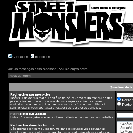
Connexion
Inscription
Voir les messages sans réponses
|
Voir les sujets actifs
Index du forum
Question de la
Rechercher par mots-clés:
Insérez
+
devant un mot qui doit être trouvé et
-
devant un mot qui ne doit
Recherc
pas être trouvé. Insérez une liste de mots séparés entre des barres
verticales discontinues
|
si seul un des mots doit être trouvé. Utilisez *
Recherc
comme joker si vous souhaitez effectuer des recherches partielles.
Rechercher par auteur:
Utilisez * comme joker si vous souhaitez effectuer des recherches partielles.
Rechercher dans les forums:
Sélectionnez le forum ou les forums dans le(s)quel(s) vous souhaitez
effectuer une recherche. Les sous-forums seront automatiquement inclus