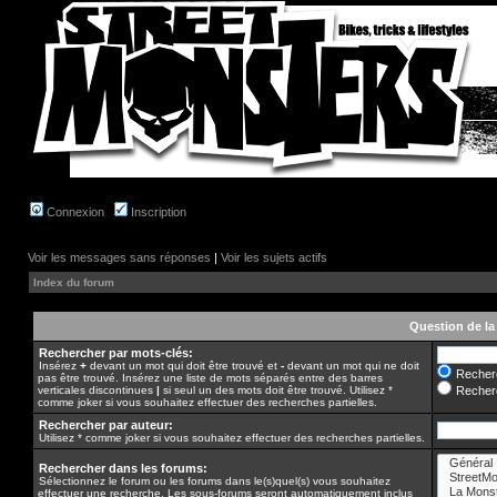
Connexion
Inscription
Voir les messages sans réponses
|
Voir les sujets actifs
Index du forum
Question de la
Rechercher par mots-clés:
Insérez
+
devant un mot qui doit être trouvé et
-
devant un mot qui ne doit
Recherc
pas être trouvé. Insérez une liste de mots séparés entre des barres
verticales discontinues
|
si seul un des mots doit être trouvé. Utilisez *
Recherc
comme joker si vous souhaitez effectuer des recherches partielles.
Rechercher par auteur:
Utilisez * comme joker si vous souhaitez effectuer des recherches partielles.
Rechercher dans les forums:
Sélectionnez le forum ou les forums dans le(s)quel(s) vous souhaitez
effectuer une recherche. Les sous-forums seront automatiquement inclus