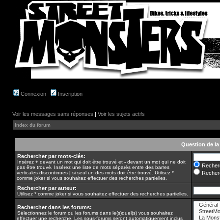
Connexion
Inscription
Voir les messages sans réponses
|
Voir les sujets actifs
Index du forum
Question de la
Rechercher par mots-clés:
Insérez
+
devant un mot qui doit être trouvé et
-
devant un mot qui ne doit
Recherc
pas être trouvé. Insérez une liste de mots séparés entre des barres
verticales discontinues
|
si seul un des mots doit être trouvé. Utilisez *
Recherc
comme joker si vous souhaitez effectuer des recherches partielles.
Rechercher par auteur:
Utilisez * comme joker si vous souhaitez effectuer des recherches partielles.
Rechercher dans les forums:
Sélectionnez le forum ou les forums dans le(s)quel(s) vous souhaitez
effectuer une recherche. Les sous-forums seront automatiquement inclus