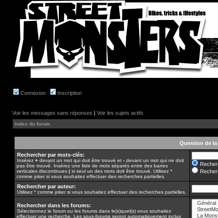
Connexion
Inscription
Voir les messages sans réponses
|
Voir les sujets actifs
Index du forum
Question de la
Rechercher par mots-clés:
Insérez
+
devant un mot qui doit être trouvé et
-
devant un mot qui ne doit
Recherc
pas être trouvé. Insérez une liste de mots séparés entre des barres
verticales discontinues
|
si seul un des mots doit être trouvé. Utilisez *
Recherc
comme joker si vous souhaitez effectuer des recherches partielles.
Rechercher par auteur:
Utilisez * comme joker si vous souhaitez effectuer des recherches partielles.
Rechercher dans les forums:
Sélectionnez le forum ou les forums dans le(s)quel(s) vous souhaitez
effectuer une recherche. Les sous-forums seront automatiquement inclus