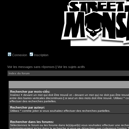
Connexion
Inscription
Voir les messages sans réponses
|
Voir les sujets actifs
Index du forum
Rechercher par mots-clés:
Insérez
+
devant un mot qui doit être trouvé et
-
devant un mot qui ne doit pas être trouv
entre des barres verticales discontinues
|
si seul un des mots doit être trouvé. Utilisez * 
effectuer des recherches partielles.
Rechercher par auteur:
Utilisez * comme joker si vous souhaitez effectuer des recherches partielles.
Rechercher dans les forums:
Sélectionnez le forum ou les forums dans le(s)quel(s) vous souhaitez effectuer une rech
automatiquement inclus dans la recherche si vous ne désactivez pas ci-dessous l’option 