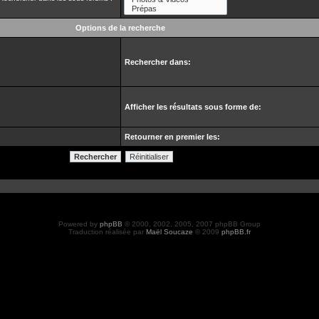
Options de la recherche
Rechercher dans:
Afficher les résultats sous forme de:
Retourner en premier les:
Powered by
phpBB
© 2000, 2002, 2005, 2007 phpBB Group
Traduction réalisée par
Maël Soucaze
© 2009
phpBB.fr