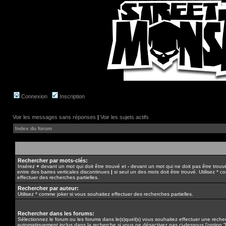
Connexion
Inscription
Voir les messages sans réponses
|
Voir les sujets actifs
Index du forum
Rechercher par mots-clés:
Insérez
+
devant un mot qui doit être trouvé et
-
devant un mot qui ne doit pas être trouv
entre des barres verticales discontinues
|
si seul un des mots doit être trouvé. Utilisez * 
effectuer des recherches partielles.
Rechercher par auteur:
Utilisez * comme joker si vous souhaitez effectuer des recherches partielles.
Rechercher dans les forums:
Sélectionnez le forum ou les forums dans le(s)quel(s) vous souhaitez effectuer une rech
automatiquement inclus dans la recherche si vous ne désactivez pas ci-dessous l’option 