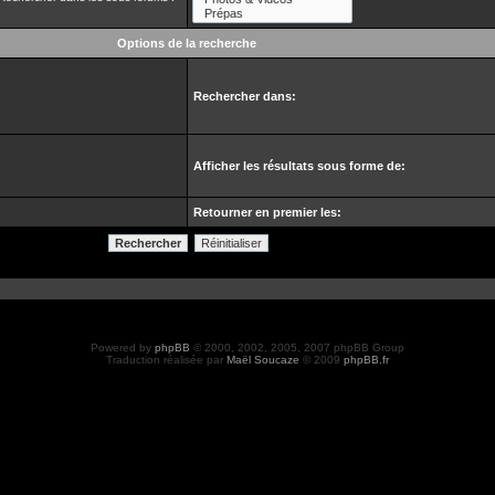
Options de la recherche
Rechercher dans:
Afficher les résultats sous forme de:
Retourner en premier les:
Powered by
phpBB
© 2000, 2002, 2005, 2007 phpBB Group
Traduction réalisée par
Maël Soucaze
© 2009
phpBB.fr