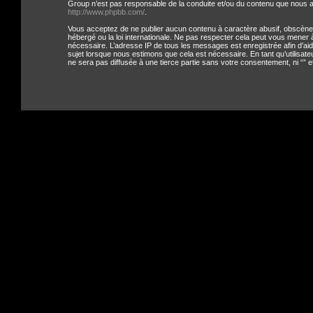
Group n’est pas responsable de la conduite et/ou du contenu que nous a
http://www.phpbb.com/
.
Vous acceptez de ne publier aucun contenu à caractère abusif, obscène, v
hébergé ou la loi internationale. Ne pas respecter cela peut vous mener 
nécessaire. L’adresse IP de tous les messages est enregistrée afin d’aider
sujet lorsque nous estimons que cela est nécessaire. En tant qu’utilisa
ne sera pas diffusée à une tierce partie sans votre consentement, ni “”