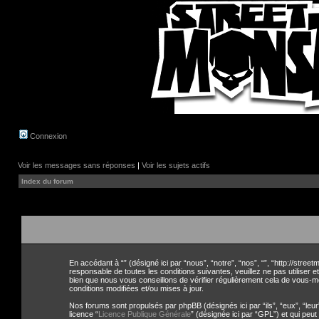
Connexion
Voir les messages sans réponses
|
Voir les sujets actifs
Index du forum
En accédant à “” (désigné ici par “nous”, “notre”, “nos”, “”, “http://str
responsable de toutes les conditions suivantes, veuillez ne pas utiliser
bien que nous vous conseillons de vérifier régulièrement cela de vous-m
conditions modifiées et/ou mises à jour.
Nos forums sont propulsés par phpBB (désignés ici par “ils”, “eux”, “leu
licence “
Licence Publique Générale
” (désignée ici par “GPL”) et qui peu