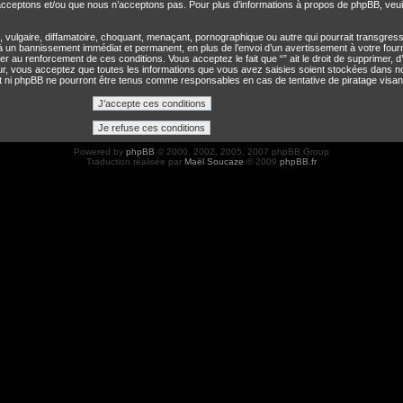
cceptons et/ou que nous n’acceptons pas. Pour plus d’informations à propos de phpBB, veui
ulgaire, diffamatoire, choquant, menaçant, pornographique ou autre qui pourrait transgresser
à un bannissement immédiat et permanent, en plus de l’envoi d’un avertissement à votre four
 au renforcement de ces conditions. Vous acceptez le fait que “” ait le droit de supprimer, d’é
teur, vous acceptez que toutes les informations que vous avez saisies soient stockées dans n
 et ni phpBB ne pourront être tenus comme responsables en cas de tentative de piratage visa
Powered by
phpBB
© 2000, 2002, 2005, 2007 phpBB Group
Traduction réalisée par
Maël Soucaze
© 2009
phpBB.fr