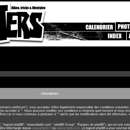
- Inscription
eetmonsters.net/forum”), vous acceptez d’être légalement responsable des conditions suivantes
 et/ou accéder à “”. Nous pouvons modifier ces conditions à n’importe quel moment et nous es
ême car si vous continuez à participer à “” après que les modifications aient été effectuées
r”, “logiciel phpBB”, “www.phpbb.com”, “phpBB Group”, “Équipes de phpBB”), qui est une solut
t être téléchargé depuis
www.phpbb.fr
ou
www.phpbb.com
. Le logiciel phpBB a pour seul but d