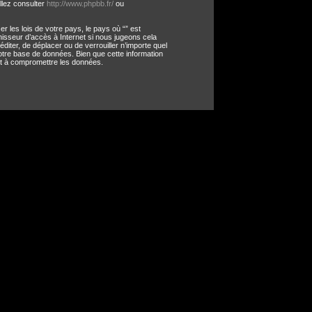
llez consulter
http://www.phpbb.fr/
ou
 les lois de votre pays, le pays où “” est
nisseur d’accès à Internet si nous jugeons cela
diter, de déplacer ou de verrouiller n’importe quel
otre base de données. Bien que cette information
nt à compromettre les données.