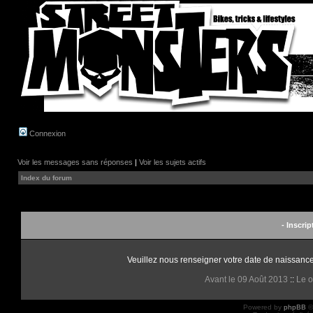
Connexion
Voir les messages sans réponses
|
Voir les sujets actifs
Index du forum
- Inscrip
Veuillez nous renseigner votre date de naissance 
Avant le 09 Août 2013
::
Le o
Powered by
phpBB
©