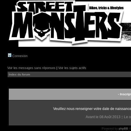
Connexion
Voir les messages sans réponses
|
Voir les sujets actifs
Index du forum
- Inscrip
Veuillez nous renseigner votre date de naissance 
Avant le 08 Août 2013
::
Le o
Powered by
phpBB
©