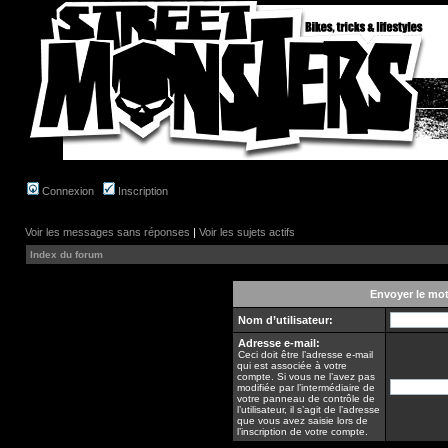
Connexion
Inscription
Voir les messages sans réponses
|
Voir les sujets actifs
Index du forum
Envoyer le mo
Nom d’utilisateur:
Adresse e-mail:
Ceci doit être l’adresse e-mail
qui est associée à votre
compte. Si vous ne l’avez pas
modifiée par l’intermédiaire de
votre panneau de contrôle de
l’utilisateur, il s’agit de l’adresse
que vous avez saisie lors de
l’inscription de votre compte.