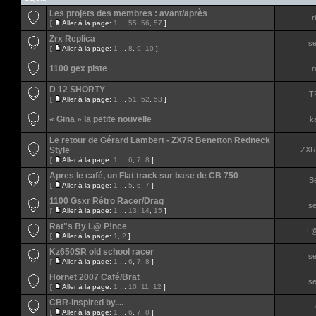
Les projets des membres : avant/après
r
[
Aller à la page:
1
...
55
,
56
,
57
]
Zrx Replica
s
[
Aller à la page:
1
...
8
,
9
,
10
]
1100 gex piste
r
D 12 SHORTY
T
[
Aller à la page:
1
...
51
,
52
,
53
]
« Gina » la petite nouvelle
ka
Le retour de Gérard Lambert - ZX7R Benetton Redneck
Style
ZXR
[
Aller à la page:
1
...
6
,
7
,
8
]
Apres le café, un Flat track sur base de CB 750
Be
[
Aller à la page:
1
...
5
,
6
,
7
]
1100 Gsxr Rétro Racer/Drag
s
[
Aller à la page:
1
...
13
,
14
,
15
]
Rat"s By L@ P!nce
L@
[
Aller à la page:
1
,
2
]
Kz650SR old school racer
s
[
Aller à la page:
1
...
6
,
7
,
8
]
Hornet 2007 Café/Brat
s
[
Aller à la page:
1
...
10
,
11
,
12
]
CBR-inspired by....
[
Aller à la page:
1
...
6
,
7
,
8
]