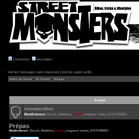
Connexion
Inscription
Voir les messages sans réponses
|
Voir les sujets actifs
Index du forum
»
Ze Forum
»
Prépas
Forum
Australian Bikes
Modérateurs:
Ducat'
,
Matthieu
,
yanik
,
seigneur vador
,
D!STURBED
Prépas
Modérateurs:
Ducat'
,
Matthieu
,
yanik
,
seigneur vador
,
D!STURBED