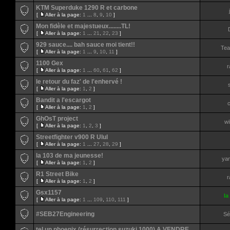
KTM Superduke 1290 R et carbone
[
Aller à la page:
1
...
8
,
9
,
10
]
Mon fidèle et majestueux........TL!
[
Aller à la page:
1
...
21
,
22
,
23
]
929 sauce.... bah sauce moi tient!!
Tea
[
Aller à la page:
1
...
9
,
10
,
11
]
1100 Gex
r
[
Aller à la page:
1
...
60
,
61
,
62
]
le retour du faz' de l'enhervé !
[
Aller à la page:
1
,
2
]
Bandit a l'escargot
c
[
Aller à la page:
1
,
2
]
GhOsT project
wi
[
Aller à la page:
1
,
2
,
3
]
Streetfighter v900 R Ulul
[
Aller à la page:
1
...
27
,
28
,
29
]
la 103 de ma jeunesse!
ya
[
Aller à la page:
1
,
2
]
R1 Street Bike
r
[
Aller à la page:
1
,
2
]
Gsx1157
la
[
Aller à la page:
1
...
109
,
110
,
111
]
#SEB27Engineering
Sé
tel un phoenix (résurrection suzuki 1000) A VENDRE