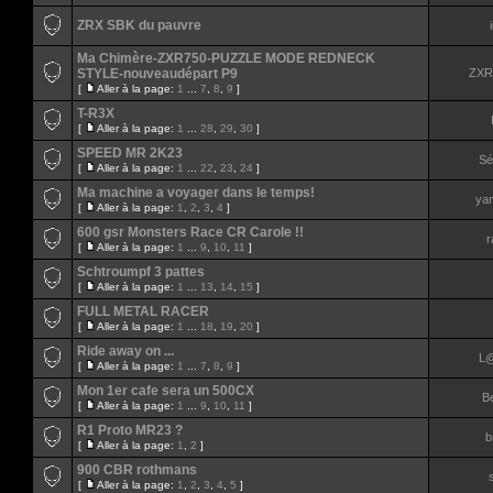
ZRX SBK du pauvre
Ma Chimère-ZXR750-PUZZLE MODE REDNECK
STYLE-nouveaudépart P9
ZXR
[
Aller à la page:
1
...
7
,
8
,
9
]
T-R3X
[
Aller à la page:
1
...
28
,
29
,
30
]
SPEED MR 2K23
Sé
[
Aller à la page:
1
...
22
,
23
,
24
]
Ma machine a voyager dans le temps!
ya
[
Aller à la page:
1
,
2
,
3
,
4
]
600 gsr Monsters Race CR Carole !!
r
[
Aller à la page:
1
...
9
,
10
,
11
]
Schtroumpf 3 pattes
[
Aller à la page:
1
...
13
,
14
,
15
]
FULL METAL RACER
[
Aller à la page:
1
...
18
,
19
,
20
]
Ride away on ...
L@
[
Aller à la page:
1
...
7
,
8
,
9
]
Mon 1er cafe sera un 500CX
Be
[
Aller à la page:
1
...
9
,
10
,
11
]
R1 Proto MR23 ?
b
[
Aller à la page:
1
,
2
]
900 CBR rothmans
[
Aller à la page:
1
,
2
,
3
,
4
,
5
]