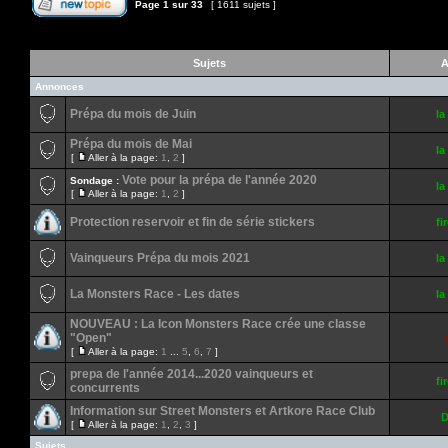
Page
1
sur
33
[ 1611 sujets ]
Sujets
A
Annonces
Prépa du mois de Juin
la
Prépa du mois de Mai
la
[
Aller à la page:
1
,
2
]
Vote pour la prépa de l'année 2020
Sondage :
la
[
Aller à la page:
1
,
2
]
Protection reservoir et fin de série stickers
fi
Vainqueurs Prépa du mois 2021
la
La Monsters Race - Les dates
la
NOUVEAU : La Icon Monsters Race crée une classe
"Open"
[
Aller à la page:
1
...
5
,
6
,
7
]
prepa de l'année 2014...2020 vainqueurs et
fi
concurrents
Information sur Street Monsters et Artkore Race Club
D
[
Aller à la page:
1
,
2
,
3
]
Sujets