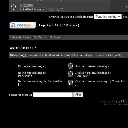
CB1300
O
[
Aller à la page:
1
,
2
,
3
,
4
,
5
]
Afficher les sujets publiés depuis:
Trie
Page
1
sur
33
[ 1611 sujets ]
Index du forum
»
Ze Forum
»
Prépas
Qui est en ligne ?
Utilisateur(s) parcourant actuellement ce forum : Aucun utilisateur inscrit et 27 invité(s)
Nouveaux messages
Aucun nouveau message
Nouveaux messages [
Aucun nouveau message [
Populaires ]
Populaire ]
Nouveaux messages [ Verrouillés
Aucun nouveau message [ Verrouillé
]
]
Rechercher pour:
Powered by
phpBB
©
Traduction réalisé