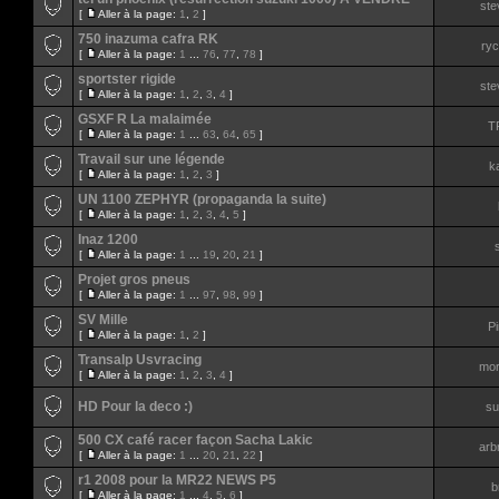
ste
[
Aller à la page:
1
,
2
]
750 inazuma cafra RK
ry
[
Aller à la page:
1
...
76
,
77
,
78
]
sportster rigide
ste
[
Aller à la page:
1
,
2
,
3
,
4
]
GSXF R La malaimée
T
[
Aller à la page:
1
...
63
,
64
,
65
]
Travail sur une légende
ka
[
Aller à la page:
1
,
2
,
3
]
UN 1100 ZEPHYR (propaganda la suite)
[
Aller à la page:
1
,
2
,
3
,
4
,
5
]
Inaz 1200
[
Aller à la page:
1
...
19
,
20
,
21
]
Projet gros pneus
[
Aller à la page:
1
...
97
,
98
,
99
]
SV Mille
P
[
Aller à la page:
1
,
2
]
Transalp Usvracing
mor
[
Aller à la page:
1
,
2
,
3
,
4
]
HD Pour la deco :)
su
500 CX café racer façon Sacha Lakic
arb
[
Aller à la page:
1
...
20
,
21
,
22
]
r1 2008 pour la MR22 NEWS P5
b
[
Aller à la page:
1
...
4
,
5
,
6
]