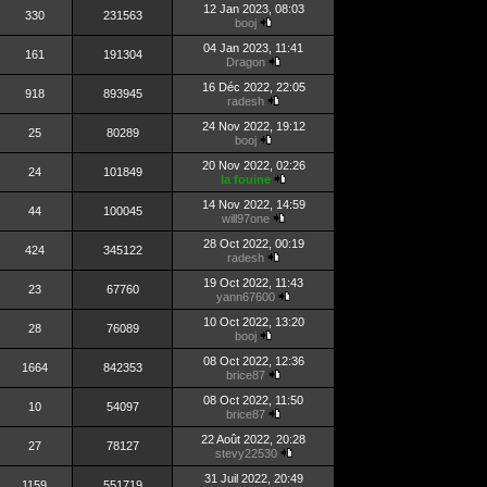
12 Jan 2023, 08:03
330
231563
booj
04 Jan 2023, 11:41
161
191304
Dragon
16 Déc 2022, 22:05
918
893945
radesh
24 Nov 2022, 19:12
25
80289
booj
20 Nov 2022, 02:26
24
101849
la fouine
14 Nov 2022, 14:59
44
100045
will97one
28 Oct 2022, 00:19
424
345122
radesh
19 Oct 2022, 11:43
23
67760
yann67600
10 Oct 2022, 13:20
28
76089
booj
08 Oct 2022, 12:36
1664
842353
brice87
08 Oct 2022, 11:50
10
54097
brice87
22 Août 2022, 20:28
27
78127
stevy22530
31 Juil 2022, 20:49
1159
551719