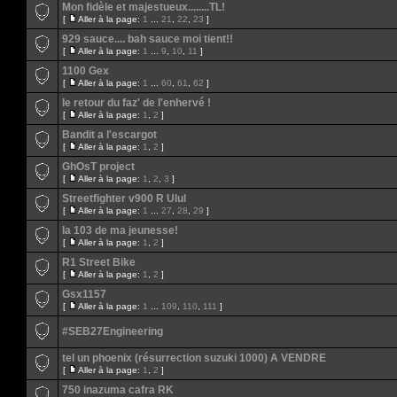
Mon fidèle et majestueux........TL!
[
Aller à la page:
1
...
21
,
22
,
23
]
929 sauce.... bah sauce moi tient!!
[
Aller à la page:
1
...
9
,
10
,
11
]
1100 Gex
[
Aller à la page:
1
...
60
,
61
,
62
]
le retour du faz' de l'enhervé !
[
Aller à la page:
1
,
2
]
Bandit a l'escargot
[
Aller à la page:
1
,
2
]
GhOsT project
[
Aller à la page:
1
,
2
,
3
]
Streetfighter v900 R Ulul
[
Aller à la page:
1
...
27
,
28
,
29
]
la 103 de ma jeunesse!
[
Aller à la page:
1
,
2
]
R1 Street Bike
[
Aller à la page:
1
,
2
]
Gsx1157
[
Aller à la page:
1
...
109
,
110
,
111
]
#SEB27Engineering
tel un phoenix (résurrection suzuki 1000) A VENDRE
[
Aller à la page:
1
,
2
]
750 inazuma cafra RK