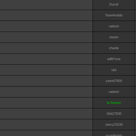
Ducat'
Teamfreddo
radesh
steam
charlie
will97one
ulul
yann67600
radesh
la fouine
Séb27830
stevy22530
rycedesign