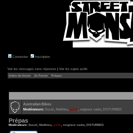
Connexion
Inscription
Voir les messages sans réponses
|
Voir les sujets actifs
Index du forum
»
Ze Forum
»
Prépas
Australian Bikes
Modérateurs:
Ducat'
,
Matthieu
,
yanik
,
seigneur vador
,
D!STURBED
Prépas
Modérateurs:
Ducat'
,
Matthieu
,
yanik
,
seigneur vador
,
D!STURBED