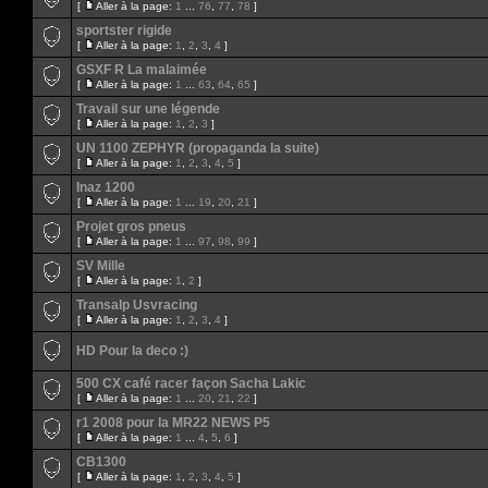
[
Aller à la page:
1
...
76
,
77
,
78
]
sportster rigide
[
Aller à la page:
1
,
2
,
3
,
4
]
GSXF R La malaimée
[
Aller à la page:
1
...
63
,
64
,
65
]
Travail sur une légende
[
Aller à la page:
1
,
2
,
3
]
UN 1100 ZEPHYR (propaganda la suite)
[
Aller à la page:
1
,
2
,
3
,
4
,
5
]
Inaz 1200
[
Aller à la page:
1
...
19
,
20
,
21
]
Projet gros pneus
[
Aller à la page:
1
...
97
,
98
,
99
]
SV Mille
[
Aller à la page:
1
,
2
]
Transalp Usvracing
[
Aller à la page:
1
,
2
,
3
,
4
]
HD Pour la deco :)
500 CX café racer façon Sacha Lakic
[
Aller à la page:
1
...
20
,
21
,
22
]
r1 2008 pour la MR22 NEWS P5
[
Aller à la page:
1
...
4
,
5
,
6
]
CB1300
[
Aller à la page:
1
,
2
,
3
,
4
,
5
]