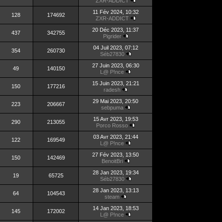
ZXR-ADDICT
11 Fév 2024, 10:32
128
174692
ZXR-ADDICT
20 Déc 2023, 11:37
437
342755
Pigrider
04 Juil 2023, 07:12
354
260730
Séb27830
27 Juin 2023, 06:30
49
140150
L@ P!nce
15 Juin 2023, 21:21
150
177216
radesh
29 Mai 2023, 20:50
223
206667
sebpuma
15 Avr 2023, 19:53
290
213055
Porco Rosso
03 Avr 2023, 21:44
122
169549
L@ P!nce
27 Fév 2023, 13:50
150
142469
BenoitBri
28 Jan 2023, 19:34
19
65725
Séb27830
28 Jan 2023, 13:13
64
104543
steam
14 Jan 2023, 18:53
145
172002
L@ P!nce