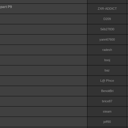
art P9
ZXR-ADDICT
D209
Séb27830
yann67600
radesh
booj
baz
L@ P!nce
BenoitBri
brice87
steam
joff90