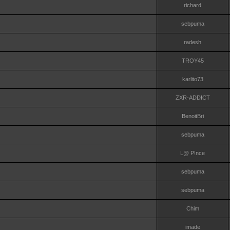
richard
sebpuma
radesh
TROY45
karlito73
ZXR-ADDICT
BenoitBri
sebpuma
L@ P!nce
sebpuma
sebpuma
Chim
imade