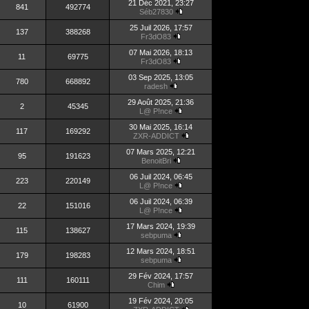
21 Déc 2021, 23:27
841
492774
Séb27830
25 Juil 2026, 17:57
137
388268
Fr3dO83
07 Mai 2026, 18:13
11
69775
Fr3dO83
03 Sep 2025, 13:05
780
668892
radesh
29 Août 2025, 21:36
2
45345
L@ P!nce
30 Mai 2025, 16:14
117
169292
ZXR-ADDICT
07 Mars 2025, 12:21
95
191623
BenoitBri
06 Juil 2024, 06:45
223
220149
L@ P!nce
06 Juil 2024, 06:39
22
151016
L@ P!nce
17 Mars 2024, 19:39
115
138627
sebpuma
12 Mars 2024, 18:51
179
198283
sebpuma
29 Fév 2024, 17:57
111
160111
Chim
19 Fév 2024, 20:05
10
61900