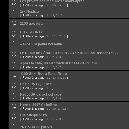
Les projets des membres : avant/après
[
Aller à la page:
1
...
55
,
56
,
57
]
Zrx Replica
[
Aller à la page:
1
...
8
,
9
,
10
]
1100 gex piste
D 12 SHORTY
[
Aller à la page:
1
...
51
,
52
,
53
]
« Gina » la petite nouvelle
Le retour de Gérard Lambert - ZX7R Benetton Redneck Style
[
Aller à la page:
1
...
6
,
7
,
8
]
Apres le café, un Flat track sur base de CB 750
[
Aller à la page:
1
...
5
,
6
,
7
]
1100 Gsxr Rétro Racer/Drag
[
Aller à la page:
1
...
13
,
14
,
15
]
Rat"s By L@ P!nce
[
Aller à la page:
1
,
2
]
Kz650SR old school racer
[
Aller à la page:
1
...
6
,
7
,
8
]
Hornet 2007 Café/Brat
[
Aller à la page:
1
...
10
,
11
,
12
]
CBR-inspired by....
[
Aller à la page:
1
...
6
,
7
,
8
]
ZRX SBK du pauvre