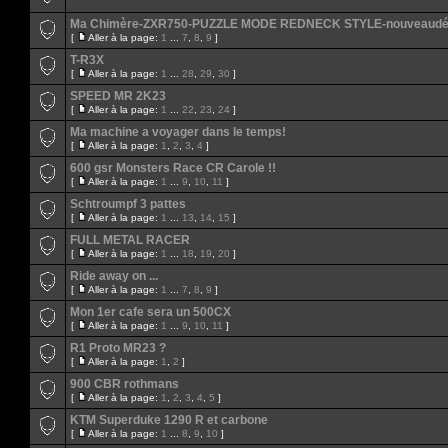
Ma Chimère-ZXR750-PUZZLE MODE REDNECK STYLE-nouveaudép
[
Aller à la page:
1
...
7
,
8
,
9
]
T-R3X
[
Aller à la page:
1
...
28
,
29
,
30
]
SPEED MR 2K23
[
Aller à la page:
1
...
22
,
23
,
24
]
Ma machine a voyager dans le temps!
[
Aller à la page:
1
,
2
,
3
,
4
]
600 gsr Monsters Race CR Carole !!
[
Aller à la page:
1
...
9
,
10
,
11
]
Schtroumpf 3 pattes
[
Aller à la page:
1
...
13
,
14
,
15
]
FULL METAL RACER
[
Aller à la page:
1
...
18
,
19
,
20
]
Ride away on ...
[
Aller à la page:
1
...
7
,
8
,
9
]
Mon 1er cafe sera un 500CX
[
Aller à la page:
1
...
9
,
10
,
11
]
R1 Proto MR23 ?
[
Aller à la page:
1
,
2
]
900 CBR rothmans
[
Aller à la page:
1
,
2
,
3
,
4
,
5
]
KTM Superduke 1290 R et carbone
[
Aller à la page:
1
...
8
,
9
,
10
]