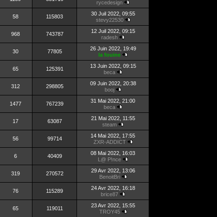
rycedesign
30 Juil 2022, 09:55
58
115803
stevy22530
12 Juil 2022, 09:15
968
743787
radesh
26 Juin 2022, 19:49
30
77805
la fouine
13 Juin 2022, 09:15
65
125391
beca
09 Juin 2022, 20:38
312
298805
booj
31 Mai 2022, 21:00
1477
767239
beca
21 Mai 2022, 11:55
17
63087
steam
14 Mai 2022, 17:55
56
99714
ZXR-ADDICT
08 Mai 2022, 16:03
6
40409
L@ P!nce
29 Avr 2022, 13:06
319
270572
BenoitBri
24 Avr 2022, 16:18
76
115289
brice87
23 Avr 2022, 15:55
65
119011
TROY45