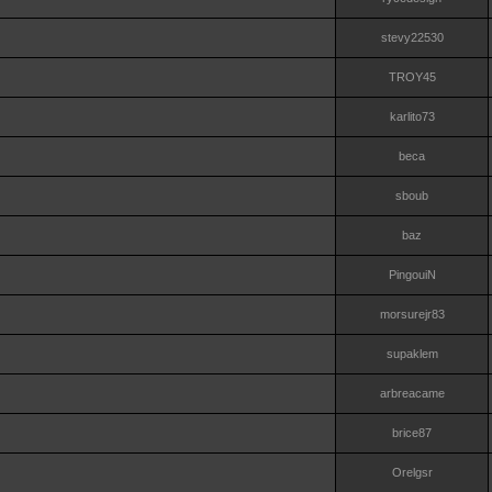
stevy22530
TROY45
karlito73
beca
sboub
baz
PingouiN
morsurejr83
supaklem
arbreacame
brice87
Orelgsr