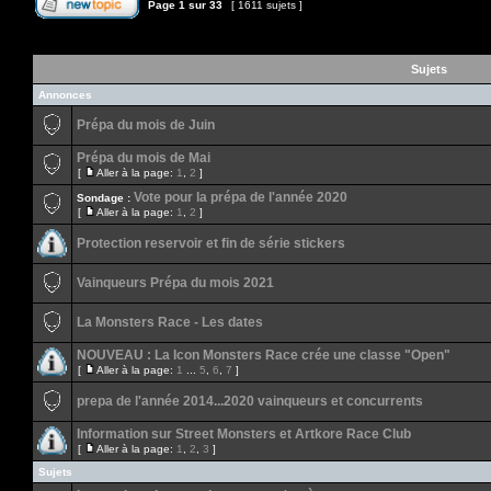
Page
1
sur
33
[ 1611 sujets ]
Sujets
Annonces
Prépa du mois de Juin
Prépa du mois de Mai
[
Aller à la page:
1
,
2
]
Vote pour la prépa de l'année 2020
Sondage :
[
Aller à la page:
1
,
2
]
Protection reservoir et fin de série stickers
Vainqueurs Prépa du mois 2021
La Monsters Race - Les dates
NOUVEAU : La Icon Monsters Race crée une classe "Open"
[
Aller à la page:
1
...
5
,
6
,
7
]
prepa de l'année 2014...2020 vainqueurs et concurrents
Information sur Street Monsters et Artkore Race Club
[
Aller à la page:
1
,
2
,
3
]
Sujets