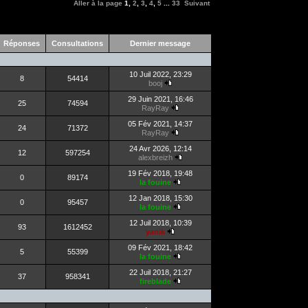
Aller à la page
1
,
2
,
3
,
4
,
5
...
33
Suivant
Réponses
Consultations
Dernier message
10 Juil 2022, 23:29
8
54414
booj
29 Juin 2021, 16:46
25
74594
RayRay
05 Fév 2021, 14:37
24
71372
RayRay
24 Avr 2026, 12:14
12
597254
alexbreizh
19 Fév 2018, 19:48
0
89174
la fouine
12 Jan 2018, 15:30
0
95457
la fouine
12 Juil 2018, 10:39
93
1612452
yanik
09 Fév 2021, 18:42
5
55399
la fouine
22 Juil 2018, 21:27
37
958341
fireblade