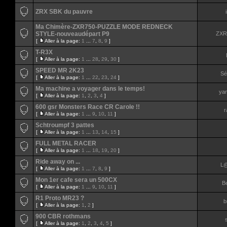
ZRX SBK du pauvre
Ma Chimère-ZXR750-PUZZLE MODE REDNECK
STYLE-nouveaudépart P9
ZXR
[
Aller à la page:
1
...
7
,
8
,
9
]
T-R3X
[
Aller à la page:
1
...
28
,
29
,
30
]
SPEED MR 2K23
Sé
[
Aller à la page:
1
...
22
,
23
,
24
]
Ma machine a voyager dans le temps!
ya
[
Aller à la page:
1
,
2
,
3
,
4
]
600 gsr Monsters Race CR Carole !!
r
[
Aller à la page:
1
...
9
,
10
,
11
]
Schtroumpf 3 pattes
[
Aller à la page:
1
...
13
,
14
,
15
]
FULL METAL RACER
[
Aller à la page:
1
...
18
,
19
,
20
]
Ride away on ...
L@
[
Aller à la page:
1
...
7
,
8
,
9
]
Mon 1er cafe sera un 500CX
Be
[
Aller à la page:
1
...
9
,
10
,
11
]
R1 Proto MR23 ?
b
[
Aller à la page:
1
,
2
]
900 CBR rothmans
[
Aller à la page:
1
,
2
,
3
,
4
,
5
]