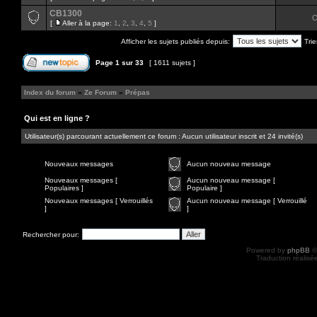
CB1300
O
[
Aller à la page:
1
,
2
,
3
,
4
,
5
]
Afficher les sujets publiés depuis:
Trie
Page
1
sur
33
[ 1611 sujets ]
Index du forum
»
Ze Forum
»
Prépas
Qui est en ligne ?
Utilisateur(s) parcourant actuellement ce forum : Aucun utilisateur inscrit et 24 invité(s)
Nouveaux messages
Aucun nouveau message
Nouveaux messages [
Aucun nouveau message [
Populaires ]
Populaire ]
Nouveaux messages [ Verrouillés
Aucun nouveau message [ Verrouillé
]
]
Rechercher pour:
Powered by
phpBB
©
Traduction réalisé