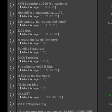
KTM Superduke 1290 R et carbone
[
Aller à la page:
1
...
8
,
9
,
10
]
Mon fidèle et majestueux........TL!
[
Aller à la page:
1
...
21
,
22
,
23
]
929 sauce.... bah sauce moi tient!!
Tea
[
Aller à la page:
1
...
9
,
10
,
11
]
1100 Gex
r
[
Aller à la page:
1
...
60
,
61
,
62
]
le retour du faz' de l'enhervé !
[
Aller à la page:
1
,
2
]
Bandit a l'escargot
c
[
Aller à la page:
1
,
2
]
GhOsT project
wi
[
Aller à la page:
1
,
2
,
3
]
Streetfighter v900 R Ulul
[
Aller à la page:
1
...
27
,
28
,
29
]
la 103 de ma jeunesse!
ya
[
Aller à la page:
1
,
2
]
R1 Street Bike
r
[
Aller à la page:
1
,
2
]
Gsx1157
la
[
Aller à la page:
1
...
109
,
110
,
111
]
#SEB27Engineering
Sé
tel un phoenix (résurrection suzuki 1000) A VENDRE