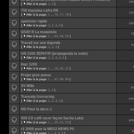
ste
[
Aller à la page:
1
,
2
]
750 inazuma cafra RK
ry
[
Aller à la page:
1
...
76
,
77
,
78
]
sportster rigide
ste
[
Aller à la page:
1
,
2
,
3
,
4
]
GSXF R La malaimée
T
[
Aller à la page:
1
...
63
,
64
,
65
]
Travail sur une légende
ka
[
Aller à la page:
1
,
2
,
3
]
UN 1100 ZEPHYR (propaganda la suite)
[
Aller à la page:
1
,
2
,
3
,
4
,
5
]
Inaz 1200
[
Aller à la page:
1
...
19
,
20
,
21
]
Projet gros pneus
[
Aller à la page:
1
...
97
,
98
,
99
]
SV Mille
P
[
Aller à la page:
1
,
2
]
Transalp Usvracing
mor
[
Aller à la page:
1
,
2
,
3
,
4
]
HD Pour la deco :)
su
500 CX café racer façon Sacha Lakic
arb
[
Aller à la page:
1
...
20
,
21
,
22
]
r1 2008 pour la MR22 NEWS P5
b
[
Aller à la page:
1
...
4
,
5
,
6
]