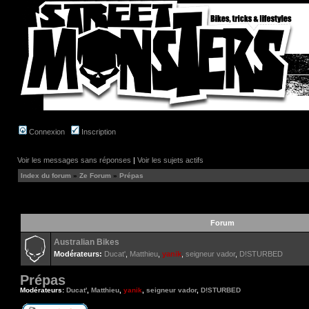
Connexion
Inscription
Voir les messages sans réponses
|
Voir les sujets actifs
Index du forum
»
Ze Forum
»
Prépas
Forum
Australian Bikes
Modérateurs:
Ducat'
,
Matthieu
,
yanik
,
seigneur vador
,
D!STURBED
Prépas
Modérateurs:
Ducat'
,
Matthieu
,
yanik
,
seigneur vador
,
D!STURBED