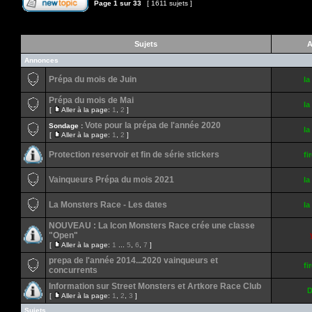
Page
1
sur
33
[ 1611 sujets ]
Sujets
A
Annonces
Prépa du mois de Juin
la
Prépa du mois de Mai
la
[
Aller à la page:
1
,
2
]
Vote pour la prépa de l'année 2020
Sondage :
la
[
Aller à la page:
1
,
2
]
Protection reservoir et fin de série stickers
fi
Vainqueurs Prépa du mois 2021
la
La Monsters Race - Les dates
la
NOUVEAU : La Icon Monsters Race crée une classe
"Open"
[
Aller à la page:
1
...
5
,
6
,
7
]
prepa de l'année 2014...2020 vainqueurs et
fi
concurrents
Information sur Street Monsters et Artkore Race Club
D
[
Aller à la page:
1
,
2
,
3
]
Sujets