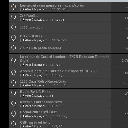
Les projets des membres : avant/après
r
[
Aller à la page:
1
...
55
,
56
,
57
]
Zrx Replica
s
[
Aller à la page:
1
...
8
,
9
,
10
]
1100 gex piste
r
D 12 SHORTY
T
[
Aller à la page:
1
...
51
,
52
,
53
]
« Gina » la petite nouvelle
ka
Le retour de Gérard Lambert - ZX7R Benetton Redneck
Style
ZXR
[
Aller à la page:
1
...
6
,
7
,
8
]
Apres le café, un Flat track sur base de CB 750
Be
[
Aller à la page:
1
...
5
,
6
,
7
]
1100 Gsxr Rétro Racer/Drag
s
[
Aller à la page:
1
...
13
,
14
,
15
]
Rat"s By L@ P!nce
L@
[
Aller à la page:
1
,
2
]
Kz650SR old school racer
s
[
Aller à la page:
1
...
6
,
7
,
8
]
Hornet 2007 Café/Brat
s
[
Aller à la page:
1
...
10
,
11
,
12
]
CBR-inspired by....
[
Aller à la page:
1
...
6
,
7
,
8
]