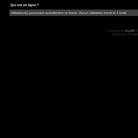
Qui est en ligne ?
Utilisateur(s) parcourant actuellement ce forum : Aucun utilisateur inscrit et 1 invité
Powered by
phpBB
©
Traduction réalisé