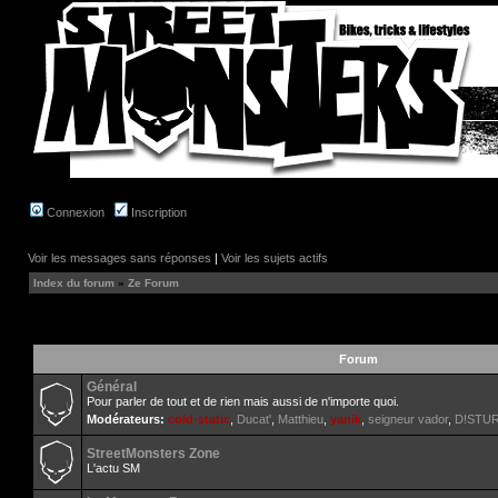
Connexion
Inscription
Voir les messages sans réponses
|
Voir les sujets actifs
Index du forum
»
Ze Forum
Forum
Général
Pour parler de tout et de rien mais aussi de n'importe quoi.
Modérateurs:
cold-static
,
Ducat'
,
Matthieu
,
yanik
,
seigneur vador
,
D!STU
StreetMonsters Zone
L'actu SM