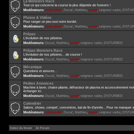
La Monsters Race
Tout ce qui concerne la course la plus déjantée de l'univers !
Modérateurs:
cold-static
,
Ducat'
,
Matthieu
,
yanik
,
seigneur vador
,
D!STU
Photos & Vidéos
Pour ranger un peu tout notre bordel.
Modérateurs:
cold-static
,
Ducat'
,
Matthieu
,
yanik
,
seigneur vador
,
D!STU
Prépas
L'évolution de nos pétoires.
Modérateurs:
Ducat'
,
Matthieu
,
yanik
,
seigneur vador
,
D!STURBED
Prépas Monsters Race
L'évolution de nos pétoires... de course !
Modérateurs:
Ducat'
,
Matthieu
,
yanik
,
seigneur vador
,
D!STURBED
Mécanique
Questions et astuces...
Modérateurs:
Ducat'
,
Matthieu
,
yanik
,
seigneur vador
,
D!STURBED
Petites Annonces
Machine à laver, chaise pliante, défracteur de plasma et accessoirement mo
échanger ici.
Modérateurs:
Ducat'
,
Matthieu
,
yanik
,
seigneur vador
,
D!STURBED
Calendrier
Salons, shows, compet', concentres, bal de fin d'année... Pour ne manquer 
Modérateurs:
cold-static
,
Ducat'
,
Matthieu
,
yanik
,
seigneur vador
,
D!STU
Index du forum
»
Ze Forum