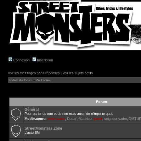
Connexion
Inscription
Voir les messages sans réponses
|
Voir les sujets actifs
Index du forum
»
Ze Forum
Forum
Général
Pour parler de tout et de rien mais aussi de n'importe quoi.
Modérateurs:
cold-static
,
Ducat'
,
Matthieu
,
yanik
,
seigneur vador
,
D!STU
StreetMonsters Zone
L'actu SM