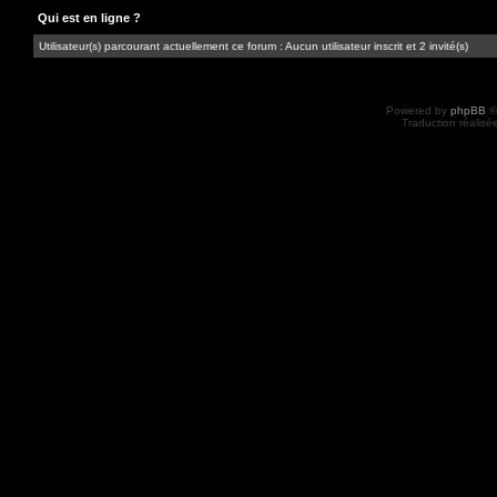
Qui est en ligne ?
Utilisateur(s) parcourant actuellement ce forum : Aucun utilisateur inscrit et 2 invité(s)
Powered by
phpBB
©
Traduction réalisé