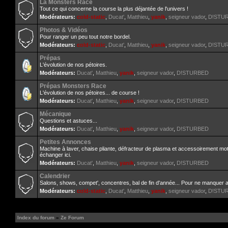
La Monsters Race
Tout ce qui concerne la course la plus déjantée de l'univers !
Modérateurs:
cold-static
,
Ducat'
,
Matthieu
,
yanik
,
seigneur vador
,
D!STU
Photos & Vidéos
Pour ranger un peu tout notre bordel.
Modérateurs:
cold-static
,
Ducat'
,
Matthieu
,
yanik
,
seigneur vador
,
D!STU
Prépas
L'évolution de nos pétoires.
Modérateurs:
Ducat'
,
Matthieu
,
yanik
,
seigneur vador
,
D!STURBED
Prépas Monsters Race
L'évolution de nos pétoires... de course !
Modérateurs:
Ducat'
,
Matthieu
,
yanik
,
seigneur vador
,
D!STURBED
Mécanique
Questions et astuces...
Modérateurs:
Ducat'
,
Matthieu
,
yanik
,
seigneur vador
,
D!STURBED
Petites Annonces
Machine à laver, chaise pliante, défracteur de plasma et accessoirement mo
échanger ici.
Modérateurs:
Ducat'
,
Matthieu
,
yanik
,
seigneur vador
,
D!STURBED
Calendrier
Salons, shows, compet', concentres, bal de fin d'année... Pour ne manquer 
Modérateurs:
cold-static
,
Ducat'
,
Matthieu
,
yanik
,
seigneur vador
,
D!STU
Index du forum
»
Ze Forum