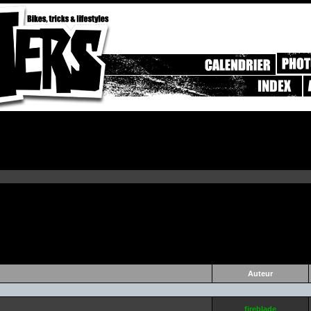
Auteur
fireblade