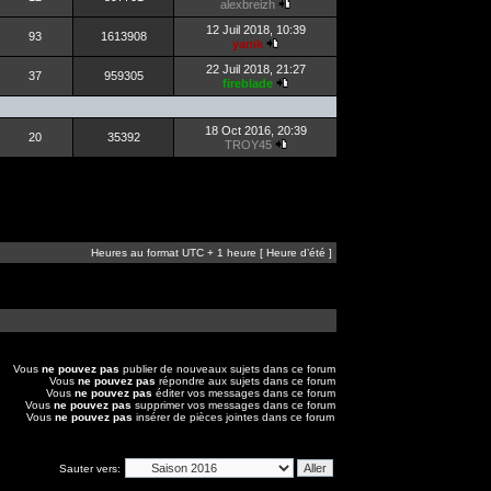
alexbreizh
12 Juil 2018, 10:39
93
1613908
yanik
22 Juil 2018, 21:27
37
959305
fireblade
18 Oct 2016, 20:39
20
35392
TROY45
Heures au format UTC + 1 heure [ Heure d’été ]
Vous
ne pouvez pas
publier de nouveaux sujets dans ce forum
Vous
ne pouvez pas
répondre aux sujets dans ce forum
Vous
ne pouvez pas
éditer vos messages dans ce forum
Vous
ne pouvez pas
supprimer vos messages dans ce forum
Vous
ne pouvez pas
insérer de pièces jointes dans ce forum
Sauter vers: