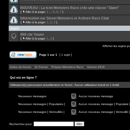
NOUVEAU : La Icon Monsters Race crée une classe "Open"
[
Aller à la page:
1
...
5
,
6
,
7
]
Information sur Street Monsters et Artkore Race Club
[
Aller à la page:
1
,
2
,
3
]
Sujets
900 cbr Youmi
[
Aller à la page:
1
,
2
]
Afficher les sujets p
Page
1
sur
1
[ 1 sujet ]
Index du forum
»
Ze Forum
»
Prépas Monsters Race
»
Saison 2016
Qui est en ligne ?
Utilisateur(s) parcourant actuellement ce forum : Aucun utilisateur inscrit et 1 invité
Nouveaux messages
Aucun nouveau message
Nouveaux messages [ Populaires ]
Aucun nouveau message [ Populaire 
Nouveaux messages [ Verrouillés ]
Aucun nouveau message [ Verrouillé ]
Rechercher pour: