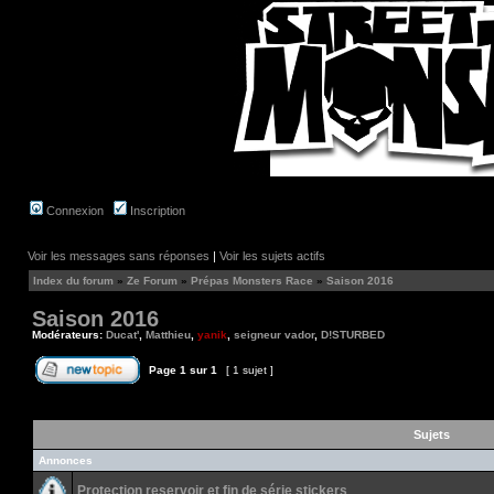
Connexion
Inscription
Voir les messages sans réponses
|
Voir les sujets actifs
Index du forum
»
Ze Forum
»
Prépas Monsters Race
»
Saison 2016
Saison 2016
Modérateurs:
Ducat'
,
Matthieu
,
yanik
,
seigneur vador
,
D!STURBED
Page
1
sur
1
[ 1 sujet ]
Sujets
Annonces
Protection reservoir et fin de série stickers