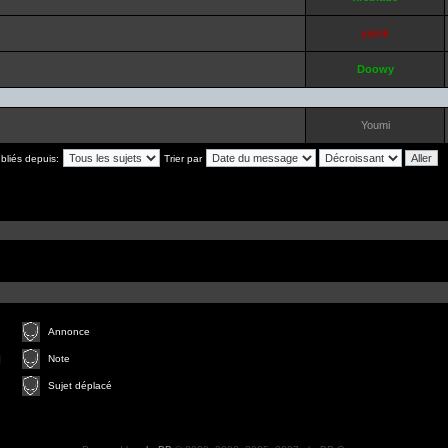
yanik
Doowy
Youmi
ubliés depuis:
Trier par
Annonce
]
Note
Sujet déplacé