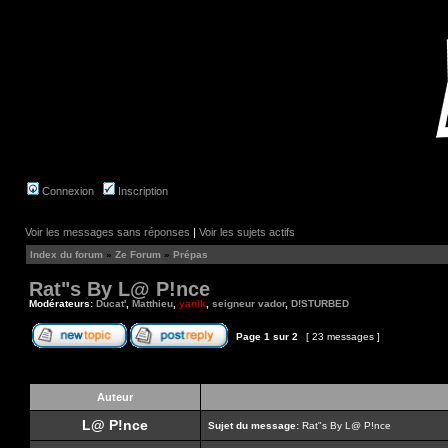
Connexion
Inscription
Voir les messages sans réponses
|
Voir les sujets actifs
Index du forum
»
Ze Forum
»
Prépas
Rat"s By L@ P!nce
Modérateurs:
Ducat'
,
Matthieu
,
yanik
,
seigneur vador
,
D!STURBED
Page
1
sur
2
[ 23 messages ]
Auteur
L@ P!nce
Sujet du message:
Rat"s By L@ P!nce