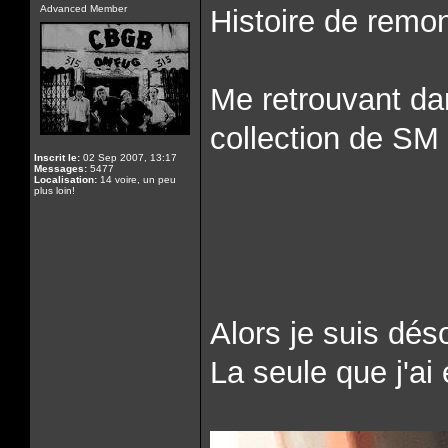
Advanced Member
Histoire de remon
Me retrouvant da
collection de SM
Inscrit le:
02 Sep 2007, 13:17
Messages:
5477
Localisation:
14 voire, un peu
plus loin!
Alors je suis dés
La seule que j'ai