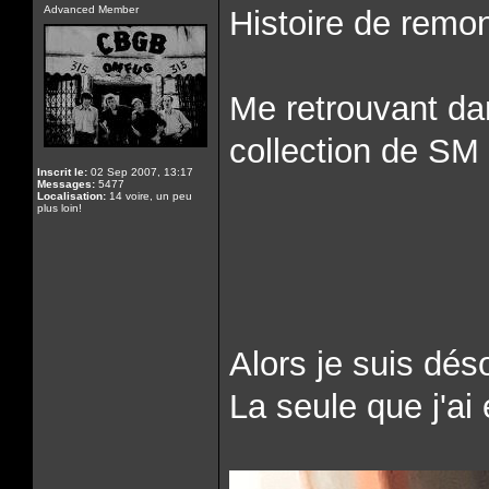
Advanced Member
Histoire de remon
Me retrouvant da
collection de SM
Inscrit le:
02 Sep 2007, 13:17
Messages:
5477
Localisation:
14 voire, un peu
plus loin!
Alors je suis dés
La seule que j'ai