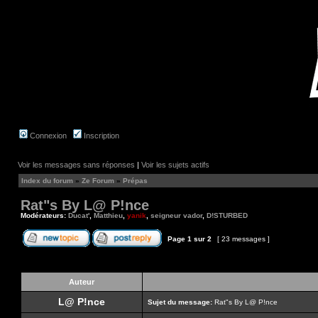
Connexion
Inscription
Voir les messages sans réponses
|
Voir les sujets actifs
Index du forum
»
Ze Forum
»
Prépas
Rat"s By L@ P!nce
Modérateurs:
Ducat'
,
Matthieu
,
yanik
,
seigneur vador
,
D!STURBED
Page
1
sur
2
[ 23 messages ]
Auteur
L@ P!nce
Sujet du message:
Rat"s By L@ P!nce