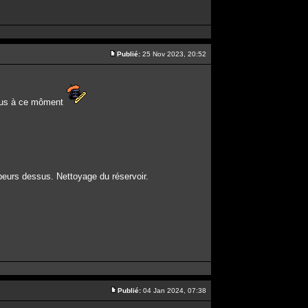
Publié:
25 Nov 2023, 20:52
essus à ce môment
vapeurs dessus. Nettoyage du réservoir.
Publié:
04 Jan 2024, 07:38