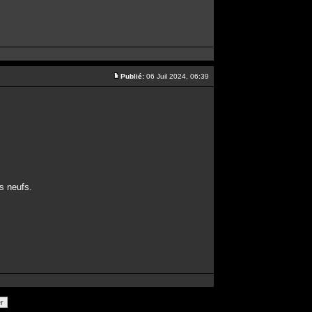
Publié:
06 Juil 2024, 06:39
ts neufs.