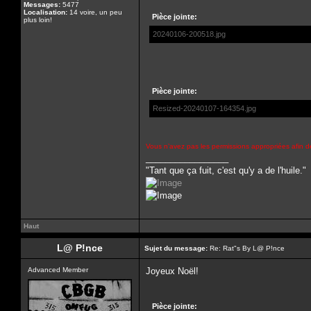
Messages:
5477
Localisation:
14 voire, un peu
Pièce jointe:
plus loin!
20240106-200518.jpg
Pièce jointe:
Resized-20240107-164354.jpg
Vous n’avez pas les permissions appropriées afin de
_________________
"Tant que ça fuit, c'est qu'y a de l'huile."
Haut
L@ P!nce
Sujet du message:
Re: Rat"s By L@ P!nce
Advanced Member
Joyeux Noël!
Pièce jointe: