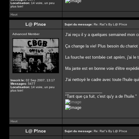
Localisation:
14 voire, un peu
plus loin!
Haut
L@ P!nce
Sujet du message:
Re: Rat"s By L@ P!nce
Advanced Member
J'ai reçu il y a quelques semained mon c
Ça change la vie! Plus besoin du chario
La fourche est tombée cet aprèm, j'ai le 
Ma jante est en bonne voie d'être expédi
J'ai nettoyé le cadre avec toute l'huile q
Inscrit le:
02 Sep 2007, 13:17
Messages:
5477
Localisation:
14 voire, un peu
_________________
plus loin!
"Tant que ça fuit, c'est qu'y a de l'huile."
Haut
L@ P!nce
Sujet du message:
Re: Rat"s By L@ P!nce