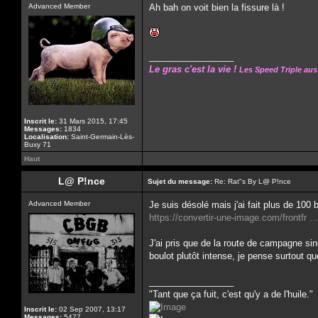
Advanced Member
Ah bah on voit bien la fissure là !
_________________
Le gras c'est la vie !
Les Speed Triple aussi
Inscrit le:
31 Mars 2015, 17:45
Messages:
1834
Localisation:
Saint-Germain-Lès-
Buxy 71
Haut
L@ P!nce
Sujet du message:
Re: Rat"s By L@ P!nce
Advanced Member
Je suis désolé mais j'ai fait plus de 100
https://convertir-une-image.com/frontfr
J'ai pris que de la route de campagne s
boulot plutôt intense, je pense surtout 
_________________
"Tant que ça fuit, c'est qu'y a de l'huile."
Inscrit le:
02 Sep 2007, 13:17
Messages:
5477