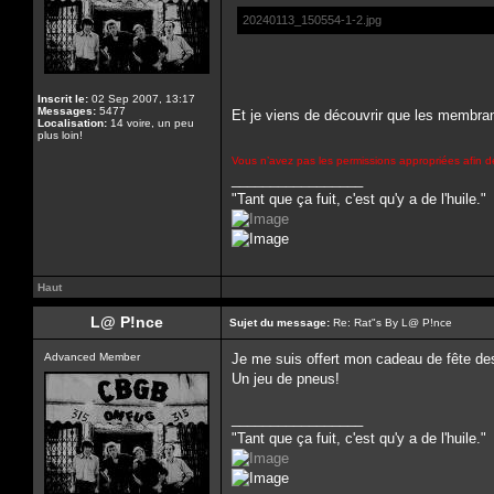
20240113_150554-1-2.jpg
Inscrit le:
02 Sep 2007, 13:17
Messages:
5477
Et je viens de découvrir que les membra
Localisation:
14 voire, un peu
plus loin!
Vous n’avez pas les permissions appropriées afin de
_________________
"Tant que ça fuit, c'est qu'y a de l'huile."
Haut
L@ P!nce
Sujet du message:
Re: Rat"s By L@ P!nce
Advanced Member
Je me suis offert mon cadeau de fête de
Un jeu de pneus!
_________________
"Tant que ça fuit, c'est qu'y a de l'huile."