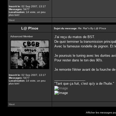
Inscrit le:
02 Sep 2007, 13:17
Messages:
5477
Localisation:
14 voire, un peu
plus loin!
Haut
L@ P!nce
Sujet du message:
Re: Rat"s By L@ P!nce
Advanced Member
J'ai reçu du matos de BST.
De quoi terminer la transmission principa
Avec la fameuse rondelle de pignon. Et l
Je poursuis le tuning avec les durites av
Pour rester dans le ton des 90's.
Je remonte l'étrier avant de la fourche de
Inscrit le:
02 Sep 2007, 13:17
Messages:
5477
_________________
Localisation:
14 voire, un peu
"Tant que ça fuit, c'est qu'y a de l'huile."
plus loin!
Haut
Afficher les messages pu