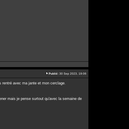
Publié:
30 Sep 2023, 19:06
is rentré avec ma jante et mon cerclage.
ener mais je pense surtout qu'avec la semaine de