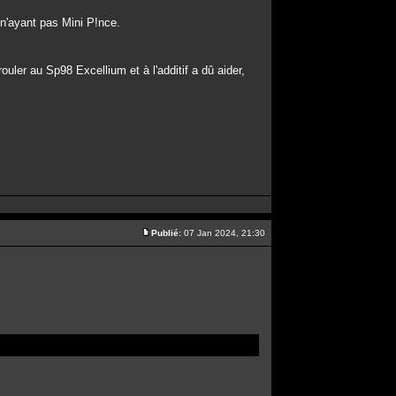
 n'ayant pas Mini P!nce.
rouler au Sp98 Excellium et à l'additif a dû aider,
Publié:
07 Jan 2024, 21:30