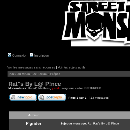
Connexion
Inscription
Voir les messages sans réponses
|
Voir les sujets actifs
Index du forum
»
Ze Forum
»
Prépas
Rat"s By L@ P!nce
Modérateurs:
Ducat'
,
Matthieu
,
yanik
,
seigneur vador
,
D!STURBED
Page
2
sur
2
[ 23 messages ]
Auteur
Pigrider
Sujet du message:
Re: Rat"s By L@ P!nce