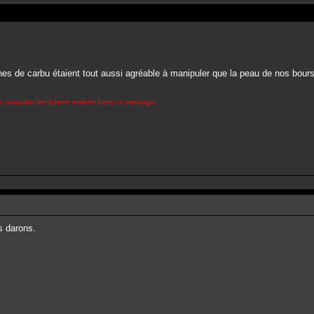
nes de carbu étaient tout aussi agréable à manipuler que la peau de nos bou
 consulter les fichiers insérés dans ce message.
s darons.