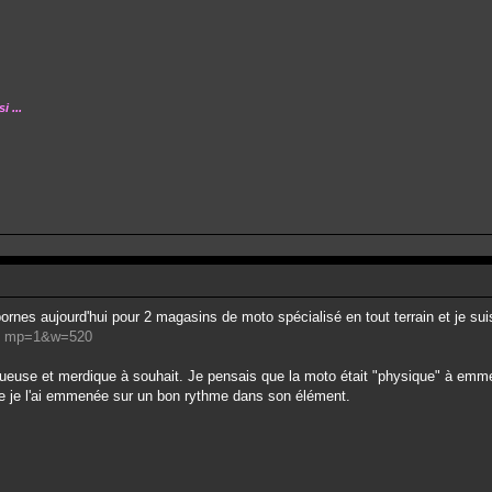
 ...
 bornes aujourd'hui pour 2 magasins de moto spécialisé en tout terrain et je su
 ... mp=1&w=520
inueuse et merdique à souhait. Je pensais que la moto était "physique" à emm
que je l'ai emmenée sur un bon rythme dans son élément.