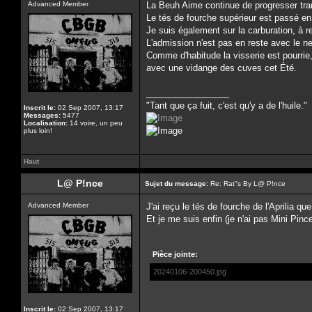
Advanced Member
La Beuh Aime continue de progresser tra
Le tés de fourche supérieur est passé en
Je suis également sur la carburation, à re
L'admission n'est pas en reste avec le ne
Comme d'habitude la visserie est pourrie, j
avec une vidange des cuves cet Été.
_________________
"Tant que ça fuit, c'est qu'y a de l'huile."
Inscrit le:
02 Sep 2007, 13:17
Messages:
5477
Localisation:
14 voire, un peu
plus loin!
Haut
L@ P!nce
Sujet du message:
Re: Rat"s By L@ P!nce
Advanced Member
J'ai reçu le tés de fourche de l'Aprilia 
Et je me suis enfin (je n'ai pas Mini Pinc
Pièce jointe:
20240106-200450.jpg
Inscrit le:
02 Sep 2007, 13:17