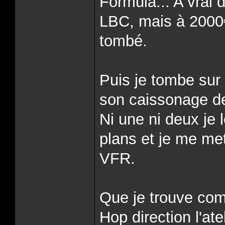
Formula... A vrai d
LBC, mais à 2000€ l
tombé.
Puis je tombe sur
son caissonage d
Ni une ni deux je l
plans et je me me
VFR.
Que je trouve com
Hop direction l'at