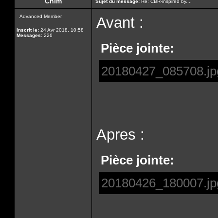
Chim
Sujet du message:
Re: CBR-inspired by....
Advanced Member
Avant :
Inscrit le:
24 Avr 2018, 10:58
Messages:
226
Pièce jointe:
20180427_085708.jp
Apres :
Pièce jointe:
20180426_180007.jp