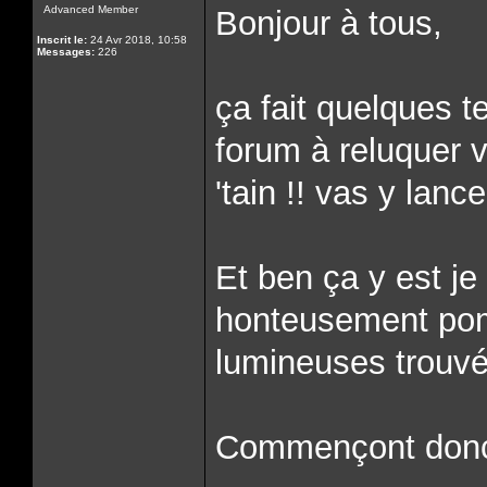
Advanced Member
Bonjour à tous,
Inscrit le:
24 Avr 2018, 10:58
Messages:
226
ça fait quelques t
forum à reluquer 
'tain !! vas y lance 
Et ben ça y est je
honteusement po
lumineuses trouvé i
Commençont donc 