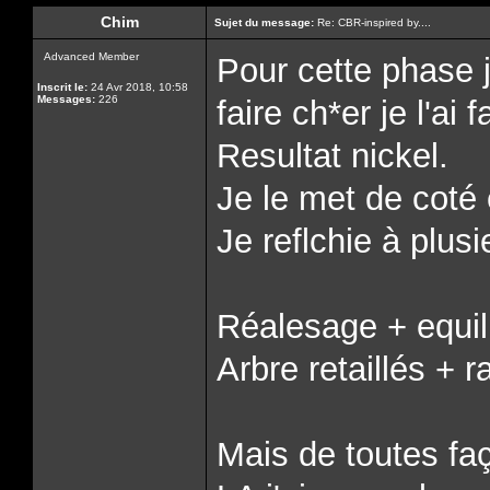
Chim
Sujet du message:
Re: CBR-inspired by....
Advanced Member
Pour cette phase 
Inscrit le:
24 Avr 2018, 10:58
Messages:
226
faire ch*er je l'ai 
Resultat nickel.
Je le met de coté e
Je reflchie à plusi
Réalesage + equi
Arbre retaillés + 
Mais de toutes f