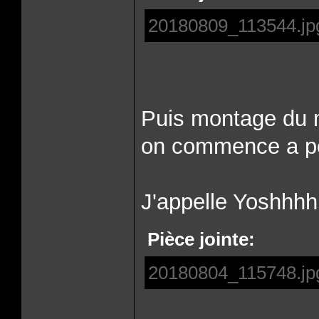
20180809_113544.jp
Puis montage du 
on commence a po
J'appelle Yoshhhhiiiii
Pièce jointe:
20180804_115748.jp