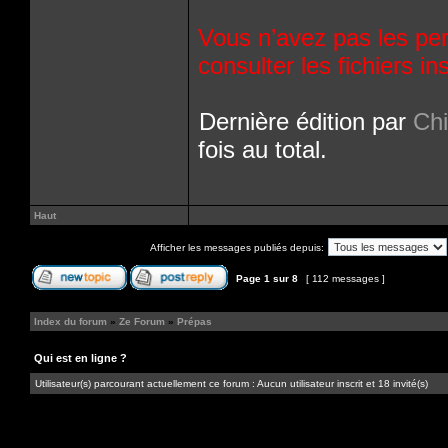
Vous n’avez pas les per
consulter les fichiers 
Dernière édition par
Ch
fois au total.
Haut
Afficher les messages publiés depuis:
Page
1
sur
8
[ 112 messages ]
Index du forum
»
Ze Forum
»
Prépas
Qui est en ligne ?
Utilisateur(s) parcourant actuellement ce forum : Aucun utilisateur inscrit et 18 invité(s)