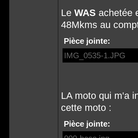
Le
WAS
achetée e
48Mkms au compt
Pièce jointe:
IMG_0535-1.JPG
LA moto qui m'a in
cette moto :
Pièce jointe: