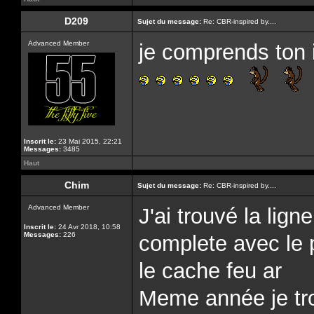
D209
Sujet du message:
Re: CBR-inspired by....
Advanced Member
je comprends ton i
Inscrit le:
23 Mai 2015, 22:21
Messages:
3485
Haut
Chim
Sujet du message:
Re: CBR-inspired by....
Advanced Member
J'ai trouvé la lig
Inscrit le:
24 Avr 2018, 10:58
Messages:
226
complete avec le 
le cache feu ar
Meme année je tr