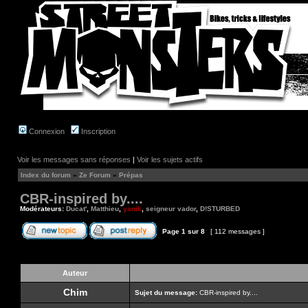
Connexion
Inscription
Voir les messages sans réponses
|
Voir les sujets actifs
Index du forum
»
Ze Forum
»
Prépas
CBR-inspired by....
Modérateurs:
Ducat'
,
Matthieu
,
yanik
,
seigneur vador
,
D!STURBED
Page
1
sur
8
[ 112 messages ]
Auteur
Chim
Sujet du message:
CBR-inspired by....