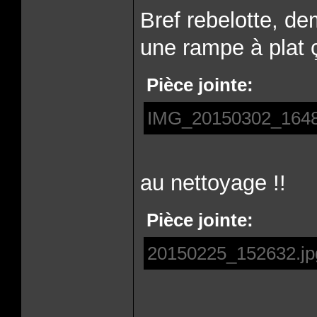
Bref rebelotte, de
une rampe à plat 
Pièce jointe:
IMG_20150302_1648
au nettoyage !!
Pièce jointe:
20150225_152632.jp