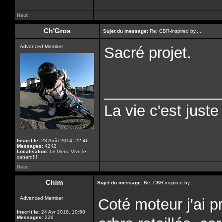
Haut
Ch'Gros
Sujet du message:
Re: CBR-inspired by....
Advanced Member
Sacré projet.
______________
La vie c'est just
Inscrit le:
23 Août 2014, 22:46
Messages:
4242
Localisation:
Le Gers. Vive le
canard!!!
Haut
Chim
Sujet du message:
Re: CBR-inspired by....
Advanced Member
Coté moteur j'ai p
Inscrit le:
24 Avr 2018, 10:58
Messages:
226