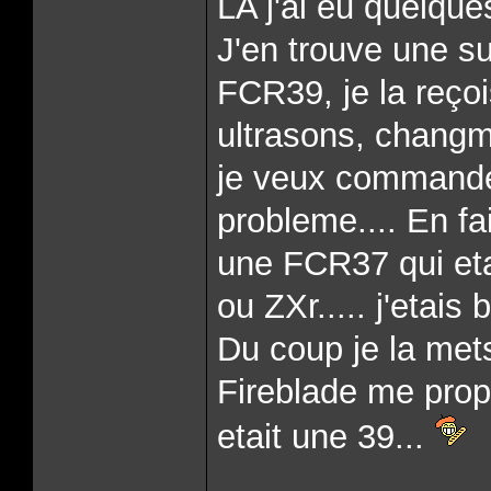
LA j'ai eu quelques
J'en trouve une su
FCR39, je la reçoi
ultrasons, changme
je veux commande
probleme.... En f
une FCR37 qui etai
ou ZXr..... j'etais
Du coup je la mets
Fireblade me prop
etait une 39...