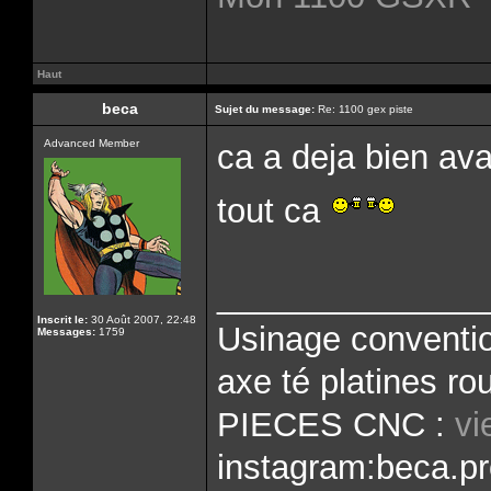
Haut
beca
Sujet du message:
Re: 1100 gex piste
Advanced Member
ca a deja bien av
tout ca
______________
Inscrit le:
30 Août 2007, 22:48
Usinage conventio
Messages:
1759
axe té platines rou
PIECES CNC :
vi
instagram:beca.pr