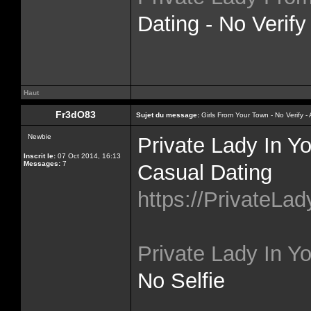
Dating - No Verify
Haut
Fr3dO83
Sujet du message:
Girls From Your Town - No Verify 
Newbie
Private Lady In Y
Inscrit le:
07 Oct 2014, 16:13
Messages:
7
Casual Dating
https://PrivateLa
Private Lady In Yo
No Selfie