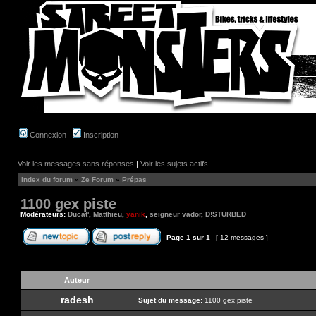
Connexion
Inscription
Voir les messages sans réponses
|
Voir les sujets actifs
Index du forum
»
Ze Forum
»
Prépas
1100 gex piste
Modérateurs:
Ducat'
,
Matthieu
,
yanik
,
seigneur vador
,
D!STURBED
Page
1
sur
1
[ 12 messages ]
Auteur
radesh
Sujet du message:
1100 gex piste