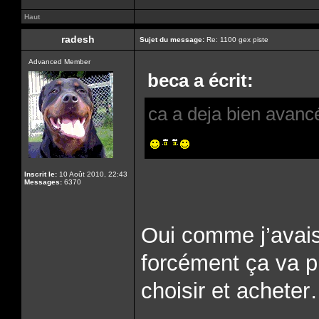
Haut
radesh
Sujet du message:
Re: 1100 gex piste
Advanced Member
beca a écrit:
ca a deja bien avanc
Inscrit le:
10 Août 2010, 22:43
Messages:
6370
Oui comme j’avais
forcément ça va pl
choisir et achete