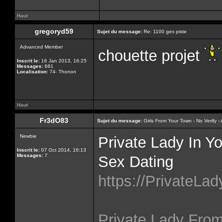
Haut
gregoryd59
Sujet du message:
Re: 1100 gex piste
Advanced Member
chouette projet
Inscrit le:
16 Jan 2013, 16:25
Messages:
681
Localisation:
74- Thonon
Haut
Fr3dO83
Sujet du message:
Girls From Your Town - No Verify 
Newbie
Private Lady In Y
Inscrit le:
07 Oct 2014, 16:13
Messages:
7
Sex Dating
https://PrivateLa
Private Lady From