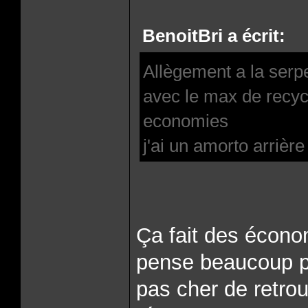
BenoitBri a écrit:
Allègement a la ser
avec le max de recycl
economies
j'ai un amorto arrièr
Ça fait des économ
pense beaucoup po
pas cher de retrou