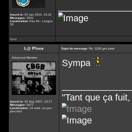
______________
Inscrit le:
05 Jan 2010, 15:02
Messages:
2931
Localisation:
Pau 64 - Langon
33
Haut
L@ P!nce
Sujet du message:
Re: 1100 gex piste
Advanced Member
Sympa
______________
"Tant que ça fuit, 
Inscrit le:
02 Sep 2007, 13:17
Messages:
5477
Localisation:
14 voire, un peu
plus loin!