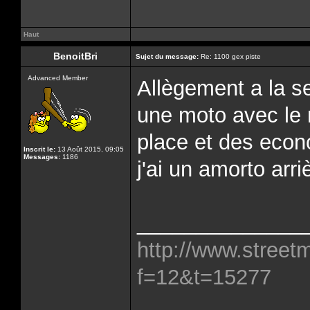
Haut
BenoitBri
Sujet du message:
Re: 1100 gex piste
Advanced Member
Allègement a la 
une moto avec le 
place et des eco
Inscrit le:
13 Août 2015, 09:05
Messages:
1186
j'ai un amorto arr
______________
http://www.street
f=12&t=15277