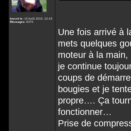
Inscrit le:
10 Août 2010, 22:43
Messages:
6370
Une fois arrivé à l
mets quelques gout
moteur à la main,
je continue toujo
coups de démarreur
bougies et je ten
propre…. Ça tourne
fonctionner…
Prise de compress