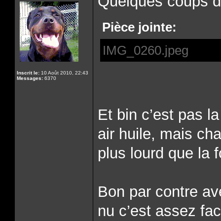
Quelques coups de
Pièce jointe:
IMG_0260.jpeg
Inscrit le:
10 Août 2010, 22:43
Messages:
6370
Et bin c’est pas l
air huile, mais cha
plus lourd que la 
Bon par contre ave
nu c’est assez fac