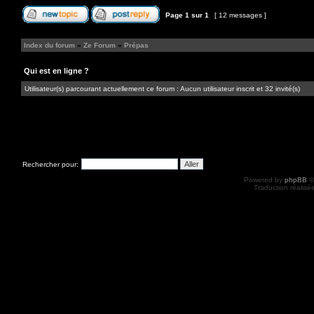
Page
1
sur
1
[ 12 messages ]
Index du forum
»
Ze Forum
»
Prépas
Qui est en ligne ?
Utilisateur(s) parcourant actuellement ce forum : Aucun utilisateur inscrit et 32 invité(s)
Rechercher pour:
Powered by
phpBB
©
Traduction réalisé