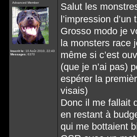
Advanced Member
Salut les monstres 
l’impression d’un t
Grosso modo je vo
la monsters race 
Inscrit le:
10 Août 2010, 22:43
même si c’est ouv
Messages:
6370
(que je n’ai pas) p
espérer la premièr
visais)
Donc il me fallait
en restant à budge
qui me bottaient bi