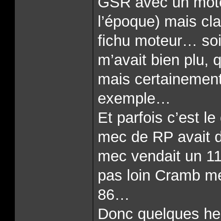
GSR avec un moteu
l’époque) mais cla
fichu moteur… soi
m’avait bien plu, 
mais certainement
exemple…
Et parfois c’est le
mec de RP avait d
mec vendait un 1
pas loin Cramb me
86…
Donc quelques heu