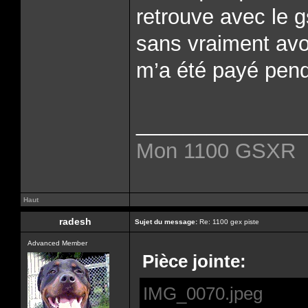
retrouve avec le g
sans vraiment avoi
m’a été payé pend
______________
Mon 1100 GSXR
Haut
radesh
Sujet du message:
Re: 1100 gex piste
Advanced Member
Pièce jointe:
IMG_0070.jpeg