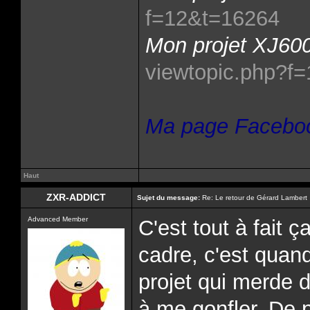
f=12&t=16264
Mon projet XJ600
viewtopic.php?f
Ma page Facebo
Haut
ZXR-ADDICT
Sujet du message:
Re: Le retour de Gérard Lambert
Advanced Member
C'est tout à fait ç
cadre, c'est quan
projet qui merde
à me gonfler. De p