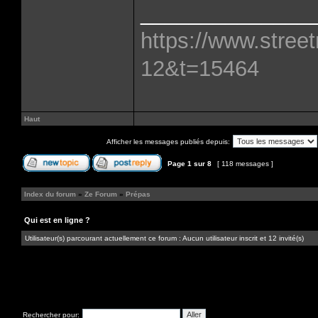
______________
https://www.street
12&t=15464
Haut
Afficher les messages publiés depuis:
Page
1
sur
8
[ 118 messages ]
Index du forum
»
Ze Forum
»
Prépas
Qui est en ligne ?
Utilisateur(s) parcourant actuellement ce forum : Aucun utilisateur inscrit et 12 invité(s)
Rechercher pour: