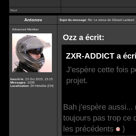
Haut
Antonov
Sujet du message:
Re: Le retour de Gérard Lambert
Advanced Member
Ozz a écrit:
ZXR-ADDICT a écri
J'espère cette fois 
projet.
Inscrit le:
23 Oct 2015, 15:15
Messages:
1039
Localisation:
ZH Helvétie (CH)
Bah j'espère aussi...
toujours pas trop ce
les précédents
)