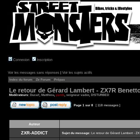
Connexion
Inscription
Voir les messages sans réponses
|
Voir les sujets actifs
Index du forum
»
Ze Forum
»
Prépas
Le retour de Gérard Lambert - ZX7R Benett
Modérateurs:
Ducat'
,
Matthieu
,
yanik
,
seigneur vador
,
D!STURBED
Page
1
sur
8
[ 118 messages ]
Auteur
ZXR-ADDICT
Sujet du message:
Le retour de Gérard Lambert - Z