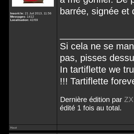
barrée, signée et 
Inscrit le:
21 Juil 2013, 11:56
Messages:
1412
Localisation:
42/69
______________
Si cela ne se man
pas, pisses dessus
In tartiflette we tr
!!! Tartiflette forev
Dernière édition par
ZX
édité 1 fois au total.
Haut