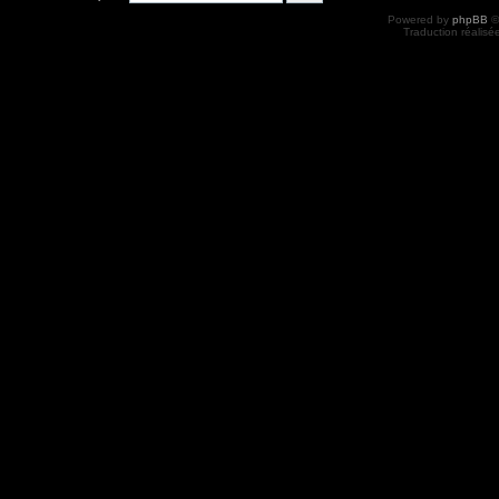
Powered by
phpBB
©
Traduction réalisé