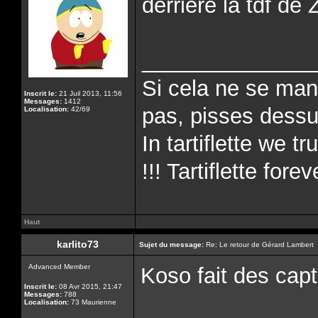
derrière la tdf de
______________
Si cela ne se man
Inscrit le:
21 Juil 2013, 11:56
Messages:
1412
pas, pisses dessus
Localisation:
42/69
In tartiflette we tr
!!! Tartiflette forev
Haut
karlito73
Sujet du message:
Re: Le retour de Gérard Lambert
Advanced Member
Koso fait des cap
Inscrit le:
08 Avr 2015, 21:47
Messages:
788
Localisation:
73 Maurienne