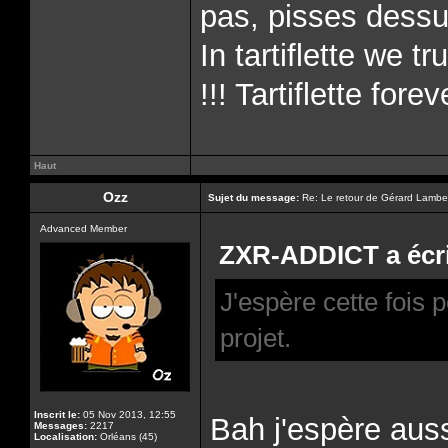
pas, pisses dessus
In tartiflette we tr
!!! Tartiflette forev
Haut
Ozz
Sujet du message:
Re: Le retour de Gérard Lambe
Advanced Member
ZXR-ADDICT a écri
J'espère cette fois 
projet.
Inscrit le:
05 Nov 2013, 12:55
Bah j'espère auss
Messages:
2217
Localisation:
Orléans (45)