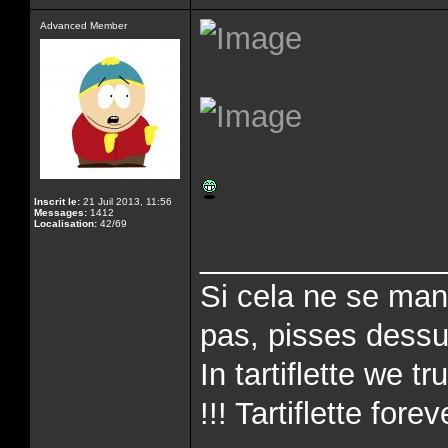
Advanced Member
Inscrit le:
21 Juil 2013, 11:56
Messages:
1412
Localisation:
42/69
______________
Si cela ne se man
pas, pisses dessus
In tartiflette we tr
!!! Tartiflette forev