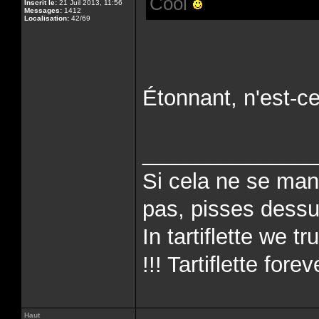
Cool
Inscrit le:
21 Juil 2013, 11:56
Messages:
1412
Localisation:
42/69
Étonnant, n'est-c
______________
Si cela ne se man
pas, pisses dessus
In tartiflette we tr
!!! Tartiflette forev
Haut