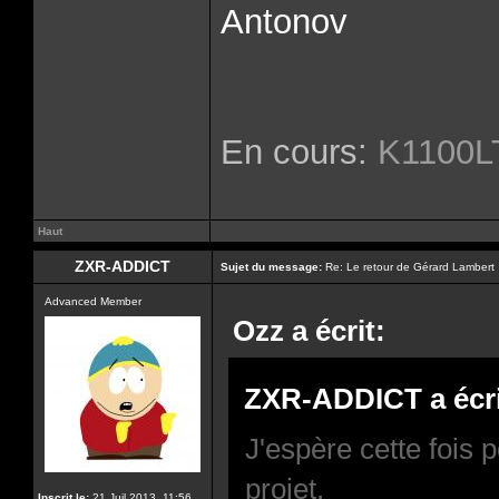
Antonov
En cours:
K1100LT
Haut
ZXR-ADDICT
Sujet du message:
Re: Le retour de Gérard Lambert
Advanced Member
Ozz a écrit:
ZXR-ADDICT a écri
J'espère cette fois 
projet.
Inscrit le:
21 Juil 2013, 11:56