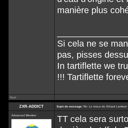
manière plus cohé
______________
Si cela ne se man
pas, pisses dessus
In tartiflette we tr
!!! Tartiflette forev
Haut
ZXR-ADDICT
Sujet du message:
Re: Le retour de Gérard Lambert
Advanced Member
TT cela sera surt