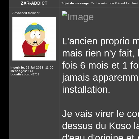
ZXR-ADDICT
Sujet du message:
Re: Le retour de Gérard Lambert
Advanced Member
L'ancien proprio m
mais rien n'y fait,
fois 6 mois et 1 f
Inscrit le:
21 Juil 2013, 11:56
Messages:
1412
jamais apparemmen
Localisation:
42/69
installation.
Je vais virer le c
dessus du Koso l
d'eau d'origine et