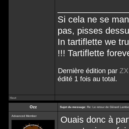
______________
Si cela ne se man
pas, pisses dessus
In tartiflette we tr
!!! Tartiflette forev
Dernière édition par
ZX
édité 1 fois au total.
Haut
Ozz
Sujet du message:
Re: Le retour de Gérard Lambe
Advanced Member
Ouais donc à part