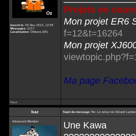
Projets en cours
Mon projet ER6 S
Inscrit le:
05 Nov 2013, 12:55
Messages:
2217
f=12&t=16264
Localisation:
Orléans (45)
Mon projet XJ600
viewtopic.php?f
Ma page Facebo
Haut
baz
Sujet du message:
Re: Le retour de Gérard Lamber
Advanced Member
Une Kawa