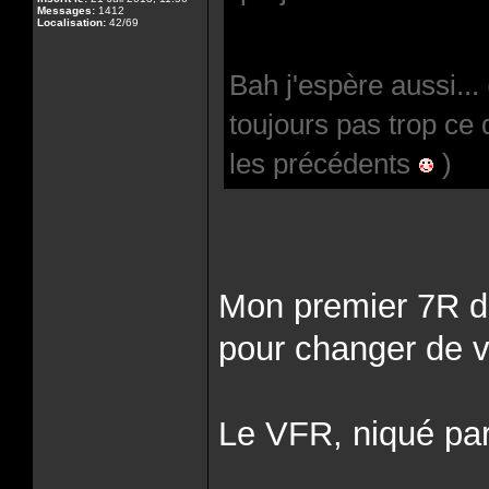
Messages:
1412
Localisation:
42/69
Bah j'espère aussi...
toujours pas trop ce
les précédents
)
Mon premier 7R de
pour changer de v
Le VFR, niqué par