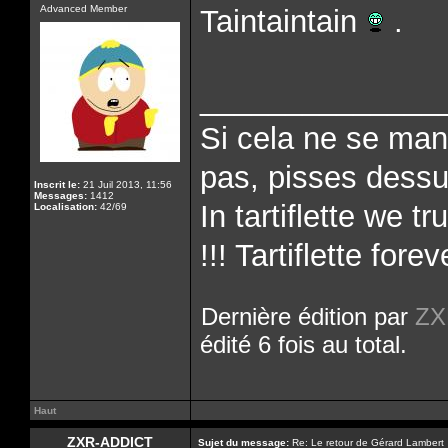
Advanced Member
Taintaintain
.
______________
Si cela ne se man
pas, pisses dessus
Inscrit le:
21 Juil 2013, 11:56
Messages:
1412
In tartiflette we tr
Localisation:
42/69
!!! Tartiflette forev
Dernière édition par
ZX
édité 6 fois au total.
Haut
ZXR-ADDICT
Sujet du message:
Re: Le retour de Gérard Lambert