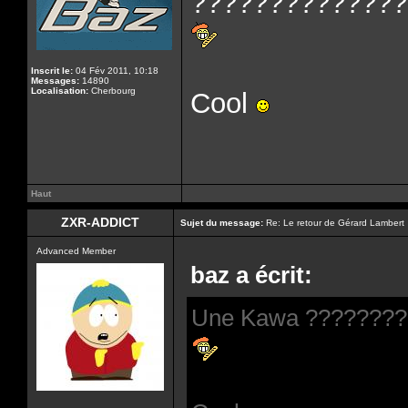
??????????????
Inscrit le:
04 Fév 2011, 10:18
Messages:
14890
Localisation:
Cherbourg
Cool
Haut
ZXR-ADDICT
Sujet du message:
Re: Le retour de Gérard Lambert
Advanced Member
baz a écrit:
Une Kawa ????????