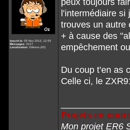
peux toujours fair
l'intermédiaire si 
trouves un autre c
+ à cause des "al
Inscrit le:
05 Nov 2013, 12:55
empêchement ou 
Messages:
2217
Localisation:
Orléans (45)
Du coup t'en as 
Celle ci, le ZXR
______________
Projets en cours
Mon projet ER6 S